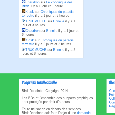
Chaudron
sur
Le Zoodingue des
Birds
il y a 1 jour et 1 heure
Kiosk
sur
Chroniques du paradis
terrestre
il y a 1 jour et 3 heures
TRUCMUCHE
sur
Ennelle
il y a 1
jour et 3 heures
Chaudron
sur
Ennelle
il y a 1 jour et
6 heures
Kiosk
sur
Chroniques du paradis
terrestre
il y a 2 jours et 2 heures
TRUCMUCHE
sur
Ennelle
il y a 2
jours et 8 heures
Propriété intellectuelle
Men
BirdsDessinés, Copyright 2014
Con
Foi
Les BDs et l’ensemble des supports graphiques
Col
sont protégés par droit d’auteurs.
Cond
Règl
Toute utilisation en dehors des services
BirdsDessinés doit faire l’objet d’une
demande