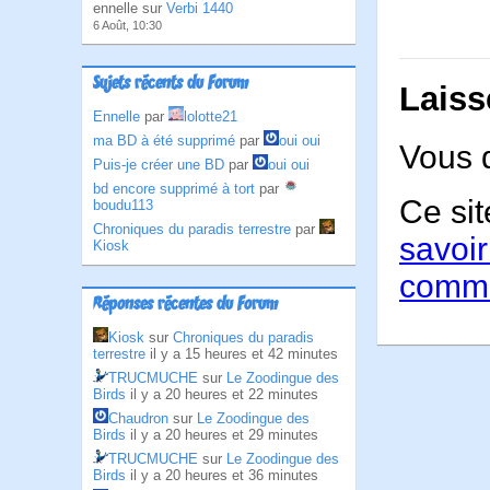
ennelle sur
Verbi 1440
6 Août, 10:30
Sujets récents du Forum
Laiss
Ennelle
par
lolotte21
ma BD à été supprimé
par
oui oui
Vous 
Puis-je créer une BD
par
oui oui
bd encore supprimé à tort
par
Ce sit
boudu113
Chroniques du paradis terrestre
par
savoir
Kiosk
comme
Réponses récentes du Forum
Kiosk
sur
Chroniques du paradis
terrestre
il y a 15 heures et 42 minutes
TRUCMUCHE
sur
Le Zoodingue des
Birds
il y a 20 heures et 22 minutes
Chaudron
sur
Le Zoodingue des
Birds
il y a 20 heures et 29 minutes
TRUCMUCHE
sur
Le Zoodingue des
Birds
il y a 20 heures et 36 minutes