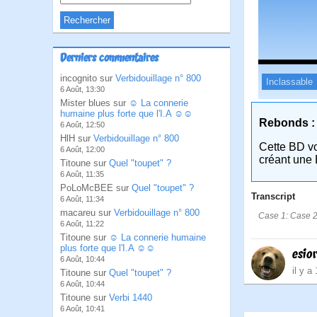
Derniers commentaires
incognito sur
Verbidouillage n° 800
Inclassable
6 Août, 13:30
Mister blues sur
☺ La connerie
humaine plus forte que l'I.A ☺☺
Rebonds :
6 Août, 12:50
HlH sur
Verbidouillage n° 800
Cette BD v
6 Août, 12:00
créant une 
Titoune sur
Quel "toupet" ?
6 Août, 11:35
PoLoMcBEE sur
Quel "toupet" ?
Transcript
6 Août, 11:34
macareu sur
Verbidouillage n° 800
Case 1: Case 2:
6 Août, 11:22
Titoune sur
☺ La connerie humaine
plus forte que l'I.A ☺☺
esio
6 Août, 10:44
il y a
Titoune sur
Quel "toupet" ?
6 Août, 10:44
Titoune sur
Verbi 1440
6 Août, 10:41