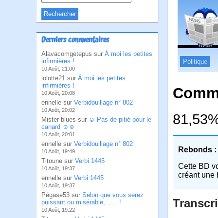
Derniers commentaires
Alavacomgetepus sur
Á moi les petites
infirmières !
Politique
10 Août, 21:00
lolotte21 sur
Á moi les petites
infirmières !
Comme
10 Août, 20:08
ennelle sur
Verbidouillage n° 802
10 Août, 20:02
81,53%,
Mister blues sur
☺ Pas de pitié pour le
canard ☺☺
10 Août, 20:01
ennelle sur
Verbidouillage n° 802
Rebonds :
10 Août, 19:49
Titoune sur
Verbi 1445
Cette BD v
10 Août, 19:37
créant une 
ennelle sur
Verbi 1445
10 Août, 19:37
Pégase53 sur
Selon que vous serez
Transcri
puissant ou misérable, ….. !
10 Août, 19:22