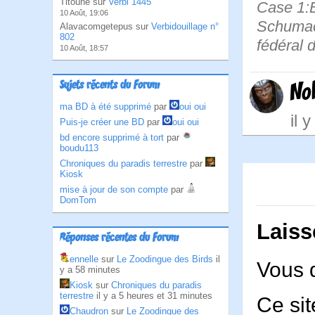
Titoune sur
Verbi 1445
Case 1:B
10 Août, 19:06
Schumach
Alavacomgetepus sur
Verbidouillage n°
802
fédéral 
10 Août, 18:57
Sujets récents du Forum
No
ma BD à été supprimé
par
oui oui
il 
Puis-je créer une BD
par
oui oui
bd encore supprimé à tort
par
boudu113
Chroniques du paradis terrestre
par
Kiosk
mise à jour de son compte
par
DomTom
Laiss
Réponses récentes du Forum
ennelle
sur
Le Zoodingue des Birds
il
Vous 
y a 58 minutes
Kiosk
sur
Chroniques du paradis
terrestre
il y a 5 heures et 31 minutes
Ce sit
Chaudron
sur
Le Zoodingue des