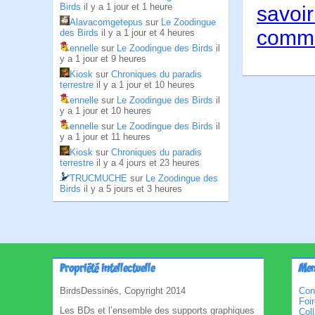
Birds
il y a 1 jour et 1 heure
savoir
Alavacomgetepus
sur
Le Zoodingue
comme
des Birds
il y a 1 jour et 4 heures
ennelle
sur
Le Zoodingue des Birds
il
y a 1 jour et 9 heures
Kiosk
sur
Chroniques du paradis
terrestre
il y a 1 jour et 10 heures
ennelle
sur
Le Zoodingue des Birds
il
y a 1 jour et 10 heures
ennelle
sur
Le Zoodingue des Birds
il
y a 1 jour et 11 heures
Kiosk
sur
Chroniques du paradis
terrestre
il y a 4 jours et 23 heures
TRUCMUCHE
sur
Le Zoodingue des
Birds
il y a 5 jours et 3 heures
Propriété intellectuelle
Men
BirdsDessinés, Copyright 2014
Con
Foi
Les BDs et l’ensemble des supports graphiques
Col