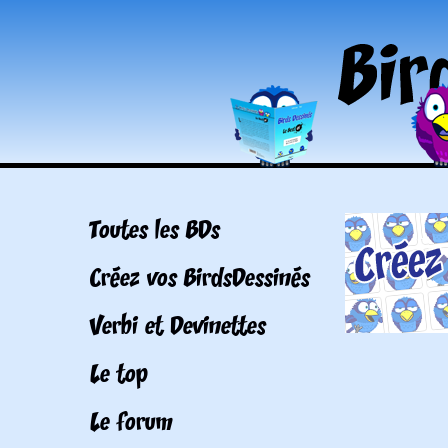
Toutes les BDs
Créez vos BirdsDessinés
Verbi et Devinettes
Le top
Le forum