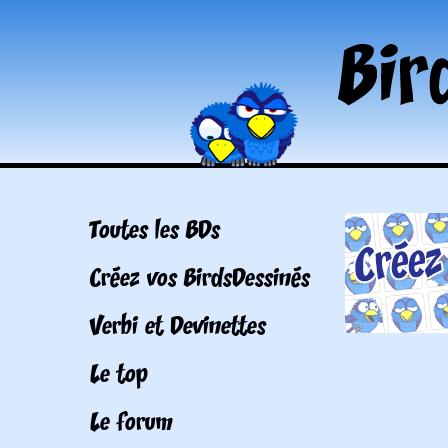
Toutes les BDs
Créez vos BirdsDessinés
Verbi et Devinettes
Le top
Le forum