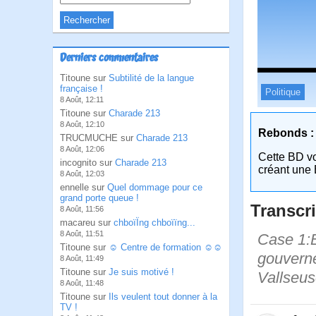
Derniers commentaires
Titoune sur
Subtilité de la langue
française !
Politique
8 Août, 12:11
Titoune sur
Charade 213
8 Août, 12:10
Rebonds :
TRUCMUCHE sur
Charade 213
8 Août, 12:06
Cette BD v
incognito sur
Charade 213
créant une 
8 Août, 12:03
ennelle sur
Quel dommage pour ce
grand porte queue !
Transcri
8 Août, 11:56
macareu sur
chboïÏng chboïïng...
8 Août, 11:51
Case 1:B
Titoune sur
☺ Centre de formation ☺☺
gouverne
8 Août, 11:49
Titoune sur
Je suis motivé !
Vallseus
8 Août, 11:48
Titoune sur
Ils veulent tout donner à la
TV !