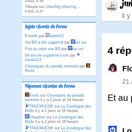
jm
8 Août, 11:48
Titoune sur
chboïÏng chboïïng...
8 Août, 11:47
il 
Sujets récents du Forum
Ennelle
par
lolotte21
ma BD à été supprimé
par
oui oui
4 ré
Puis-je créer une BD
par
oui oui
bd encore supprimé à tort
par
boudu113
Chroniques du paradis terrestre
par
Fl
Kiosk
21 
Réponses récentes du Forum
Et au
Kiosk
sur
Chroniques du paradis
terrestre
il y a 2 jours et 14 heures
TRUCMUCHE
sur
Le Zoodingue des
Birds
il y a 2 jours et 18 heures
Chaudron
sur
Le Zoodingue des
Birds
il y a 2 jours et 18 heures
TRUCMUCHE
sur
Le Zoodingue des
Lo