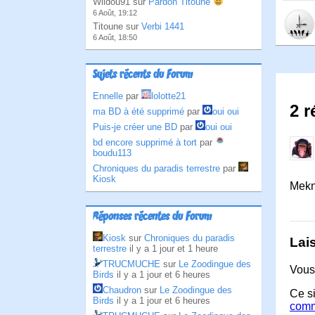
Wildou91 sur
Pardon Titoune
6 Août, 19:12
Titoune sur
Verbi 1441
6 Août, 18:50
Sujets récents du Forum
Ennelle
par
lolotte21
2 r
ma BD à été supprimé
par
oui oui
Puis-je créer une BD
par
oui oui
bd encore supprimé à tort
par
boudu113
Chroniques du paradis terrestre
par
Kiosk
Meknè
Réponses récentes du Forum
Kiosk
sur
Chroniques du paradis
Lai
terrestre
il y a 1 jour et 1 heure
TRUCMUCHE
sur
Le Zoodingue des
Vous
Birds
il y a 1 jour et 6 heures
Chaudron
sur
Le Zoodingue des
Ce si
Birds
il y a 1 jour et 6 heures
comm