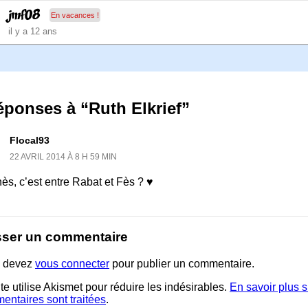
jmf08
En vacances !
il y a 12 ans
éponses à “Ruth Elkrief”
Flocal93
22 AVRIL 2014 À 8 H 59 MIN
s, c’est entre Rabat et Fès ? ♥
sser un commentaire
 devez
vous connecter
pour publier un commentaire.
te utilise Akismet pour réduire les indésirables.
En savoir plus 
entaires sont traitées
.