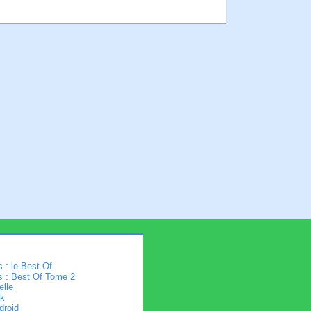
 : le Best Of
s : Best Of Tome 2
elle
k
droid