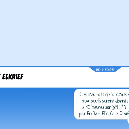
BD INÉDITE
 ELKRIEF