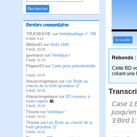
Derniers commentaires
TRUCMUCHE sur
Verbidouillage n° 799
6 Août, 5:14
Actualité
Wildou91 sur
Verbi 1440
5 Août, 23:33
gaveravar sur
Véridique !
Rebonds :
5 Août, 21:19
Pégase53 sur
Carte grise présidentielle
Cette BD v
!
créant une 
5 Août, 19:37
Alavacomgetepus sur
Les Birds au
chevet de la forêt girondine
Transcri
5 Août, 19:25
Alavacomgetepus sur
BD express à
toute vapeur
Case 1:B
5 Août, 19:24
jusqu'en
Titoune sur
Véridique !
5 Août, 19:13
3:Bird 1
Titoune sur
Les Birds au chevet de la
forêt girondine
5 Août, 19:11