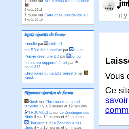
jm
Titoune sur
BD express à toute vapeur
5 Août, 19:11
il 
Titoune sur
Carte grise présidentielle !
5 Août, 19:10
Sujets récents du Forum
Ennelle
par
lolotte21
ma BD à été supprimé
par
oui oui
Puis-je créer une BD
par
oui oui
Laiss
bd encore supprimé à tort
par
boudu113
Chroniques du paradis terrestre
par
Vous 
Kiosk
Ce sit
Réponses récentes du Forum
savoir
Kiosk
sur
Chroniques du paradis
terrestre
il y a 8 heures et 19 minutes
comme
TRUCMUCHE
sur
Le Zoodingue des
Birds
il y a 12 heures et 59 minutes
Chaudron
sur
Le Zoodingue des
Birds
il y a 13 heures et 6 minutes