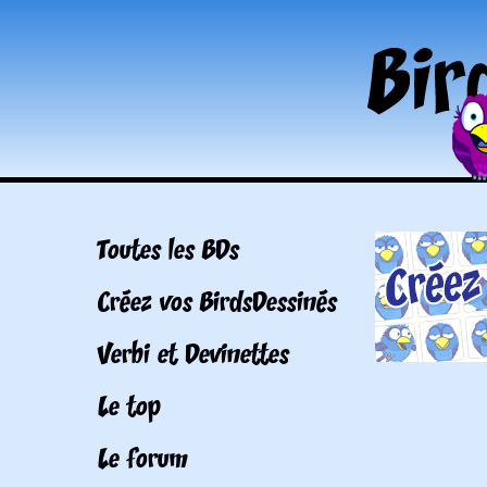
Toutes les BDs
Créez vos BirdsDessinés
Verbi et Devinettes
Le top
Le forum