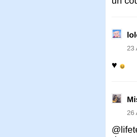
un co
lo
23 
♥
Mi
26 
@lifet