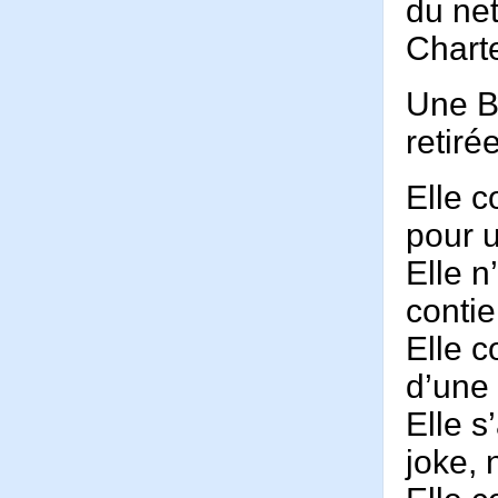
du net
Charte
Une B
retirée
Elle c
pour u
Elle n
contie
Elle c
d’une
Elle s
joke,