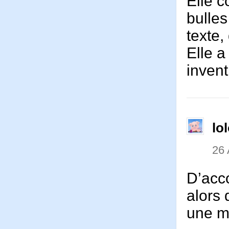
Elle c
bulle
texte,
Elle a
inventi
lo
26 
D’acco
alors 
une m