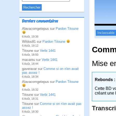
Derniers commentaires
Alavacomgetepus sur
Pardon Titoune
Inclassable
6 Août, 19:36
Wildou91 sur
Pardon Titoune
6 Août, 19:12
Comme
Titoune sur
Verbi 1441
6 Août, 18:50
macareu sur
Verbi 1441
Mise en
6 Août, 18:44
gaveravar sur
Comme si on n'en avait
pas assez !
6 Août, 18:34
Rebonds :
Alavacomgetepus sur
Pardon Titoune
Cette BD v
6 Août, 18:32
créant une 
Titoune sur
Verbi 1441
6 Août, 18:31
Titoune sur
Comme si on n'en avait pas
Transcri
assez !
6 Août, 18:30