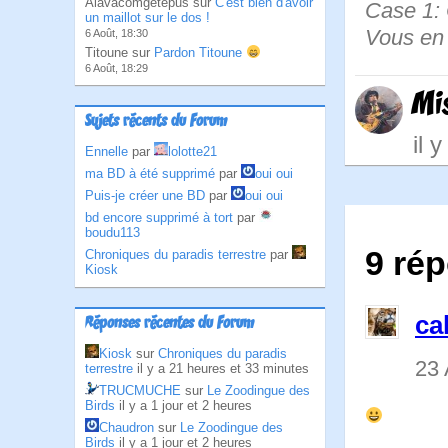
Alavacomgetepus sur
C'est bien d'avoir
Case 1:
un maillot sur le dos !
Vous en 
6 Août, 18:30
Titoune sur
Pardon Titoune
6 Août, 18:29
Mi
Sujets récents du Forum
il 
Ennelle
par
lolotte21
ma BD à été supprimé
par
oui oui
Puis-je créer une BD
par
oui oui
bd encore supprimé à tort
par
boudu113
9 rép
Chroniques du paradis terrestre
par
Kiosk
ca
Réponses récentes du Forum
Kiosk
sur
Chroniques du paradis
23 
terrestre
il y a 21 heures et 33 minutes
TRUCMUCHE
sur
Le Zoodingue des
Birds
il y a 1 jour et 2 heures
Chaudron
sur
Le Zoodingue des
Birds
il y a 1 jour et 2 heures