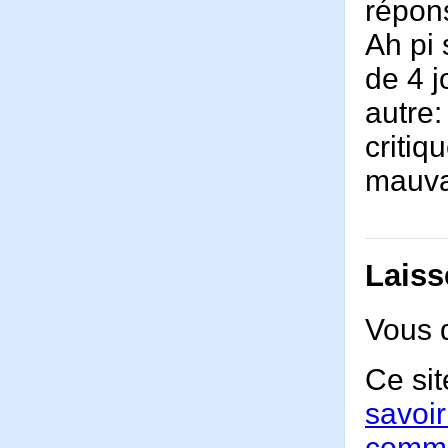
répon
Ah pi 
de 4 j
autre:
critiq
mauva
Laiss
Vous 
Ce sit
savoir
comme