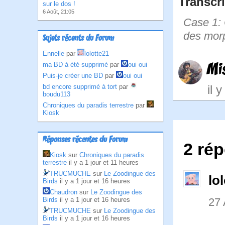
Transcri
sur le dos !
6 Août, 21:05
Case 1: C
des mor
Sujets récents du Forum
Ennelle
par
lolotte21
Mi
ma BD à été supprimé
par
oui oui
Puis-je créer une BD
par
oui oui
bd encore supprimé à tort
par
il 
boudu113
Chroniques du paradis terrestre
par
Kiosk
Réponses récentes du Forum
2 rép
Kiosk
sur
Chroniques du paradis
terrestre
il y a 1 jour et 11 heures
TRUCMUCHE
sur
Le Zoodingue des
lo
Birds
il y a 1 jour et 16 heures
Chaudron
sur
Le Zoodingue des
Birds
il y a 1 jour et 16 heures
27 
TRUCMUCHE
sur
Le Zoodingue des
Birds
il y a 1 jour et 16 heures