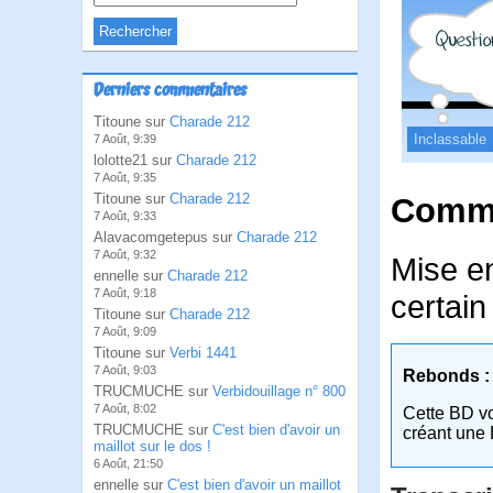
Derniers commentaires
Titoune sur
Charade 212
Inclassable
7 Août, 9:39
lolotte21 sur
Charade 212
7 Août, 9:35
Titoune sur
Charade 212
Comme
7 Août, 9:33
Alavacomgetepus sur
Charade 212
7 Août, 9:32
Mise e
ennelle sur
Charade 212
7 Août, 9:18
certain 
Titoune sur
Charade 212
7 Août, 9:09
Titoune sur
Verbi 1441
7 Août, 9:03
Rebonds :
TRUCMUCHE sur
Verbidouillage n° 800
7 Août, 8:02
Cette BD v
TRUCMUCHE sur
C'est bien d'avoir un
créant une 
maillot sur le dos !
6 Août, 21:50
ennelle sur
C'est bien d'avoir un maillot