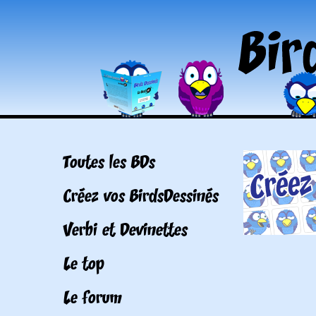
Toutes les BDs
Créez vos BirdsDessinés
Verbi et Devinettes
Le top
Le forum