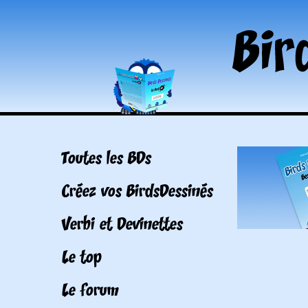
Toutes les BDs
Créez vos BirdsDessinés
Verbi et Devinettes
Le top
Le forum