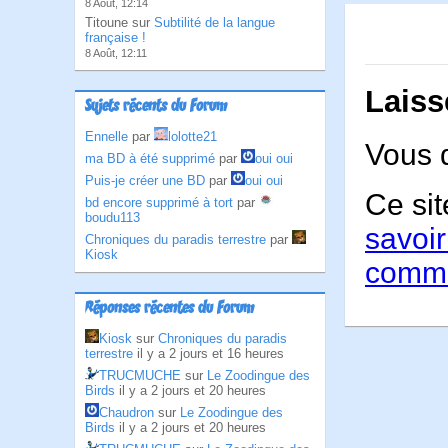
8 Août, 12:14
Titoune sur
Subtilité de la langue
française !
8 Août, 12:11
Laiss
Sujets récents du Forum
Ennelle
par
lolotte21
Vous 
ma BD à été supprimé
par
oui oui
Puis-je créer une BD
par
oui oui
Ce sit
bd encore supprimé à tort
par
boudu113
savoir
Chroniques du paradis terrestre
par
Kiosk
comme
Réponses récentes du Forum
Kiosk
sur
Chroniques du paradis
terrestre
il y a 2 jours et 16 heures
TRUCMUCHE
sur
Le Zoodingue des
Birds
il y a 2 jours et 20 heures
Chaudron
sur
Le Zoodingue des
Birds
il y a 2 jours et 20 heures