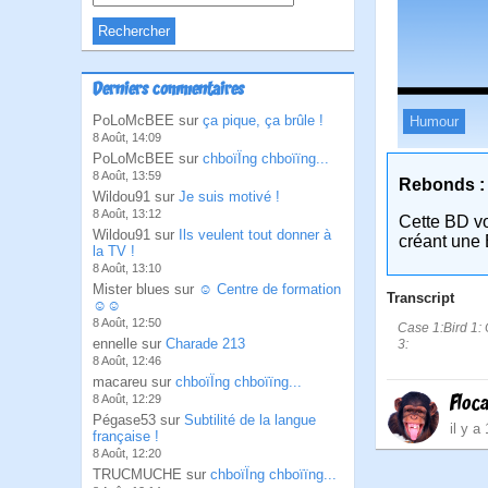
Derniers commentaires
PoLoMcBEE sur
ça pique, ça brûle !
Humour
8 Août, 14:09
PoLoMcBEE sur
chboïÏng chboïïng...
8 Août, 13:59
Rebonds :
Wildou91 sur
Je suis motivé !
8 Août, 13:12
Cette BD v
Wildou91 sur
Ils veulent tout donner à
créant une 
la TV !
8 Août, 13:10
Mister blues sur
☺ Centre de formation
Transcript
☺☺
8 Août, 12:50
Case 1:Bird 1: 
ennelle sur
Charade 213
3:
8 Août, 12:46
macareu sur
chboïÏng chboïïng...
Floc
8 Août, 12:29
Pégase53 sur
Subtilité de la langue
il y a
française !
8 Août, 12:20
TRUCMUCHE sur
chboïÏng chboïïng...