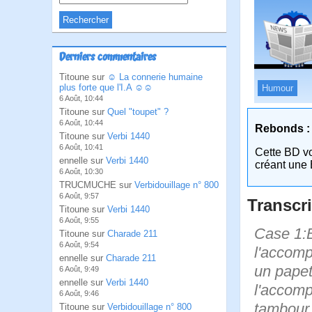
Derniers commentaires
Titoune sur
☺ La connerie humaine
plus forte que l'I.A ☺☺
Humour
6 Août, 10:44
Titoune sur
Quel "toupet" ?
6 Août, 10:44
Rebonds :
Titoune sur
Verbi 1440
6 Août, 10:41
Cette BD v
ennelle sur
Verbi 1440
créant une 
6 Août, 10:30
TRUCMUCHE sur
Verbidouillage n° 800
6 Août, 9:57
Transcri
Titoune sur
Verbi 1440
6 Août, 9:55
Case 1:B
Titoune sur
Charade 211
6 Août, 9:54
l'accompa
ennelle sur
Charade 211
un papet
6 Août, 9:49
ennelle sur
Verbi 1440
l'accompa
6 Août, 9:46
tambour 
Titoune sur
Verbidouillage n° 800