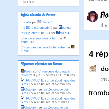
6 Août, 9:44
Fl
Sujets récents du Forum
Ennelle
par
lolotte21
il 
ma BD à été supprimé
par
oui oui
Puis-je créer une BD
par
oui oui
bd encore supprimé à tort
par
boudu113
Chroniques du paradis terrestre
par
Kiosk
4 ré
Réponses récentes du Forum
do
Kiosk
sur
Chroniques du paradis
terrestre
il y a 13 heures et 11 minutes
28 
TRUCMUCHE
sur
Le Zoodingue des
Birds
il y a 17 heures et 52 minutes
Chaudron
sur
Le Zoodingue des
tromb
Birds
il y a 17 heures et 58 minutes
TRUCMUCHE
sur
Le Zoodingue des
Birds
il y a 18 heures et 5 minutes
Chaudron
sur
Le Zoodingue des