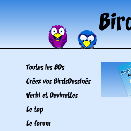
Toutes les BDs
Créez vos BirdsDessinés
Verbi et Devinettes
Le top
Le forum