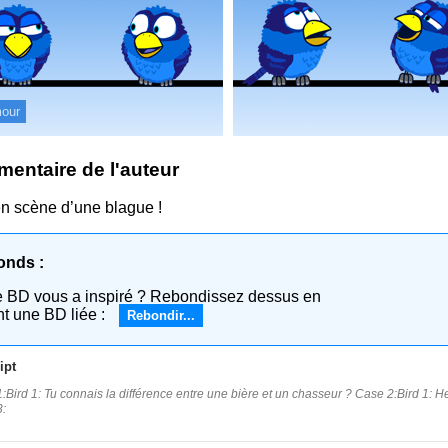
our
entaire de l'auteur
n scène d’une blague !
onds :
e BD vous a inspiré ? Rebondissez dessus en
nt une BD liée :
Rebondir...
ipt
:Bird 1: Tu connais la différence entre une bière et un chasseur ? Case 2:Bird 1: He
: