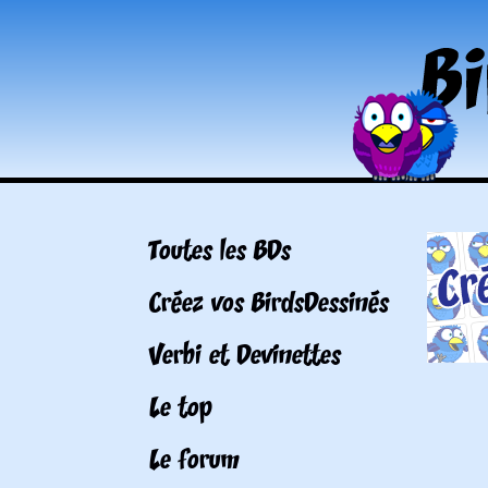
Toutes les BDs
Créez vos BirdsDessinés
Verbi et Devinettes
Le top
Le forum