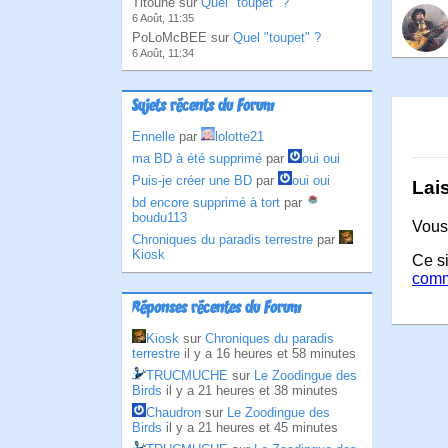
Titoune sur
Quel "toupet" ?
6 Août, 11:35
PoLoMcBEE sur
Quel "toupet" ?
6 Août, 11:34
Sujets récents du Forum
Ennelle
par
lolotte21
ma BD à été supprimé
par
oui oui
Puis-je créer une BD
par
oui oui
Lai
bd encore supprimé à tort
par
boudu113
Vous
Chroniques du paradis terrestre
par
Kiosk
Ce si
comm
Réponses récentes du Forum
Kiosk
sur
Chroniques du paradis
terrestre
il y a 16 heures et 58 minutes
TRUCMUCHE
sur
Le Zoodingue des
Birds
il y a 21 heures et 38 minutes
Chaudron
sur
Le Zoodingue des
Birds
il y a 21 heures et 45 minutes