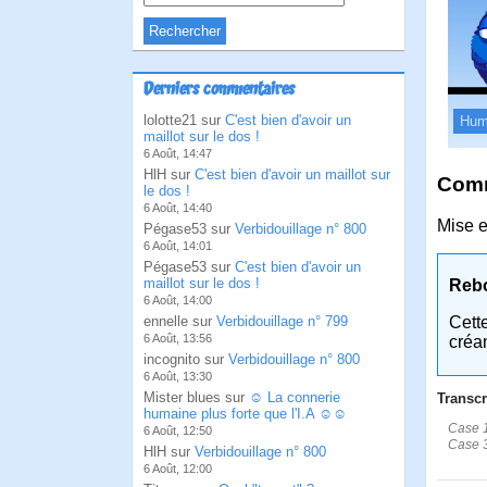
Derniers commentaires
lolotte21 sur
C'est bien d'avoir un
Hum
maillot sur le dos !
6 Août, 14:47
HlH sur
C'est bien d'avoir un maillot sur
Comm
le dos !
6 Août, 14:40
Mise e
Pégase53 sur
Verbidouillage n° 800
6 Août, 14:01
Pégase53 sur
C'est bien d'avoir un
maillot sur le dos !
Reb
6 Août, 14:00
ennelle sur
Verbidouillage n° 799
Cett
6 Août, 13:56
créa
incognito sur
Verbidouillage n° 800
6 Août, 13:30
Mister blues sur
☺ La connerie
Transcr
humaine plus forte que l'I.A ☺☺
Case 1
6 Août, 12:50
Case 3
HlH sur
Verbidouillage n° 800
6 Août, 12:00