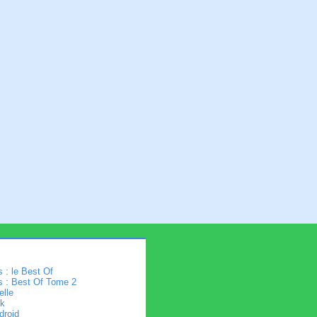
 : le Best Of
s : Best Of Tome 2
elle
k
droid