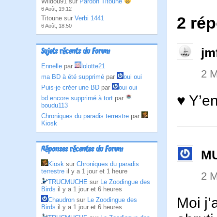
Wildou91 sur
Pardon Titoune
6 Août, 19:12
2 ré
Titoune sur
Verbi 1441
6 Août, 18:50
jm
Sujets récents du Forum
Ennelle
par
lolotte21
2 M
ma BD à été supprimé
par
oui oui
Puis-je créer une BD
par
oui oui
♥ Y’en
bd encore supprimé à tort
par
boudu113
Chroniques du paradis terrestre
par
Kiosk
Réponses récentes du Forum
M
Kiosk
sur
Chroniques du paradis
terrestre
il y a 1 jour et 1 heure
2 M
TRUCMUCHE
sur
Le Zoodingue des
Birds
il y a 1 jour et 6 heures
Moi j’
Chaudron
sur
Le Zoodingue des
Birds
il y a 1 jour et 6 heures