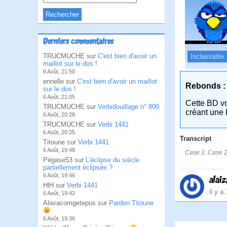
Derniers commentaires
TRUCMUCHE sur
C'est bien d'avoir un
Inclassable
maillot sur le dos !
6 Août, 21:50
ennelle sur
C'est bien d'avoir un maillot
Rebonds :
sur le dos !
6 Août, 21:05
Cette BD v
TRUCMUCHE sur
Verbidouillage n° 800
créant une 
6 Août, 20:28
TRUCMUCHE sur
Verbi 1441
6 Août, 20:25
Transcript
Titoune sur
Verbi 1441
6 Août, 19:48
Case 1: Case 2:
Pégase53 sur
L’éclipse du siècle
partiellement éclipsée ?
6 Août, 19:46
alaiz
HlH sur
Verbi 1441
il y a
6 Août, 19:42
Alavacomgetepus sur
Pardon Titoune
6 Août, 19:36