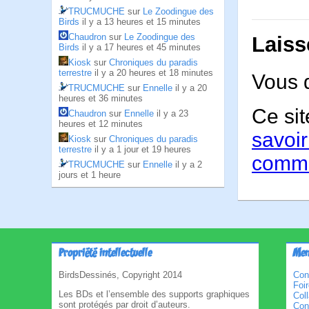
TRUCMUCHE
sur
Le Zoodingue des
Birds
il y a 13 heures et 15 minutes
Chaudron
sur
Le Zoodingue des
Laiss
Birds
il y a 17 heures et 45 minutes
Kiosk
sur
Chroniques du paradis
terrestre
il y a 20 heures et 18 minutes
Vous 
TRUCMUCHE
sur
Ennelle
il y a 20
heures et 36 minutes
Ce sit
Chaudron
sur
Ennelle
il y a 23
heures et 12 minutes
savoir
Kiosk
sur
Chroniques du paradis
terrestre
il y a 1 jour et 19 heures
comme
TRUCMUCHE
sur
Ennelle
il y a 2
jours et 1 heure
Propriété intellectuelle
Men
BirdsDessinés, Copyright 2014
Con
Foi
Les BDs et l’ensemble des supports graphiques
Col
sont protégés par droit d’auteurs.
Cond