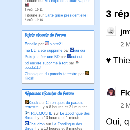
Titoune sur
BD express à toute vapeur
5 Août, 19:11
3 rép
Titoune sur
Carte grise présidentielle !
5 Août, 19:10
jm
Sujets récents du Forum
2 M
Ennelle
par
lolotte21
ma BD à été supprimé
par
oui oui
Puis-je créer une BD
par
oui oui
♥ Thie
bd encore supprimé à tort
par
boudu113
Chroniques du paradis terrestre
par
Kiosk
Fl
Réponses récentes du Forum
Kiosk
sur
Chroniques du paradis
2 M
terrestre
il y a 8 heures et 21 minutes
TRUCMUCHE
sur
Le Zoodingue des
Birds
il y a 13 heures et 1 minute
Oui, q
Chaudron
sur
Le Zoodingue des
Birds
il y a 13 heures et 8 minutes