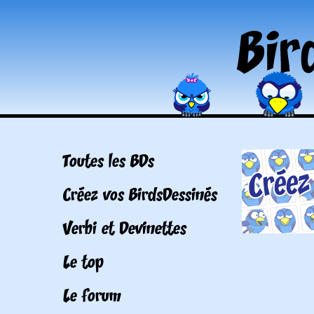
Toutes les BDs
Créez vos BirdsDessinés
Verbi et Devinettes
Le top
Le forum