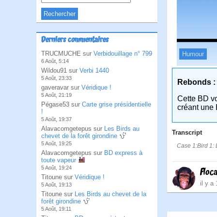
Derniers commentaires
TRUCMUCHE sur
Verbidouillage n° 799
Humour
6 Août, 5:14
Wildou91 sur
Verbi 1440
5 Août, 23:33
Rebonds :
gaveravar sur
Véridique !
5 Août, 21:19
Cette BD v
Pégase53 sur
Carte grise présidentielle
créant une 
!
5 Août, 19:37
Alavacomgetepus sur
Les Birds au
Transcript
chevet de la forêt girondine
5 Août, 19:25
Case 1:Bird 1: 
Alavacomgetepus sur
BD express à
toute vapeur
5 Août, 19:24
Floc
Titoune sur
Véridique !
il y a
5 Août, 19:13
Titoune sur
Les Birds au chevet de la
forêt girondine
5 Août, 19:11