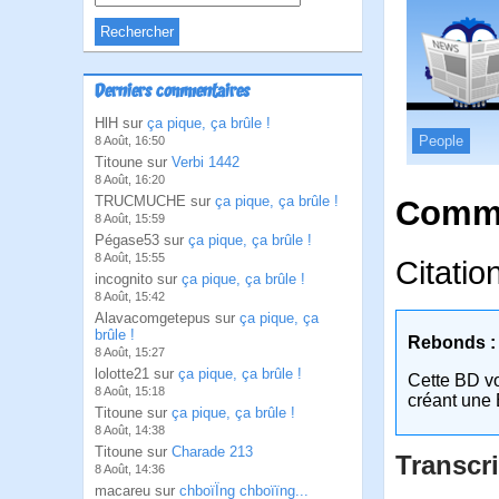
Derniers commentaires
HlH sur
ça pique, ça brûle !
People
8 Août, 16:50
Titoune sur
Verbi 1442
8 Août, 16:20
TRUCMUCHE sur
ça pique, ça brûle !
Comme
8 Août, 15:59
Pégase53 sur
ça pique, ça brûle !
8 Août, 15:55
Citatio
incognito sur
ça pique, ça brûle !
8 Août, 15:42
Alavacomgetepus sur
ça pique, ça
brûle !
Rebonds :
8 Août, 15:27
lolotte21 sur
ça pique, ça brûle !
Cette BD v
8 Août, 15:18
créant une 
Titoune sur
ça pique, ça brûle !
8 Août, 14:38
Titoune sur
Charade 213
Transcri
8 Août, 14:36
macareu sur
chboïÏng chboïïng...