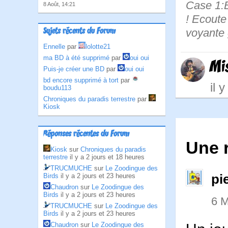
Case 1:B
8 Août, 14:21
! Ecoute
Sujets récents du Forum
voyante 
Ennelle
par
lolotte21
ma BD à été supprimé
par
oui oui
Mi
Puis-je créer une BD
par
oui oui
bd encore supprimé à tort
par
il 
boudu113
Chroniques du paradis terrestre
par
Kiosk
Réponses récentes du Forum
Une 
Kiosk
sur
Chroniques du paradis
terrestre
il y a 2 jours et 18 heures
TRUCMUCHE
sur
Le Zoodingue des
Birds
il y a 2 jours et 23 heures
pi
Chaudron
sur
Le Zoodingue des
Birds
il y a 2 jours et 23 heures
6 M
TRUCMUCHE
sur
Le Zoodingue des
Birds
il y a 2 jours et 23 heures
Chaudron
sur
Le Zoodingue des