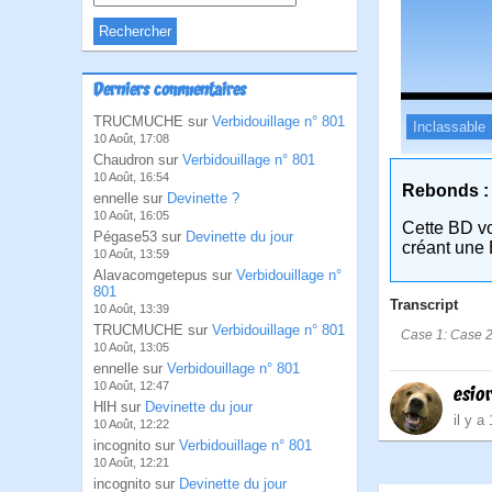
Derniers commentaires
TRUCMUCHE sur
Verbidouillage n° 801
Inclassable
10 Août, 17:08
Chaudron sur
Verbidouillage n° 801
10 Août, 16:54
Rebonds :
ennelle sur
Devinette ?
10 Août, 16:05
Cette BD v
Pégase53 sur
Devinette du jour
créant une 
10 Août, 13:59
Alavacomgetepus sur
Verbidouillage n°
801
Transcript
10 Août, 13:39
TRUCMUCHE sur
Verbidouillage n° 801
Case 1: Case 2:
10 Août, 13:05
ennelle sur
Verbidouillage n° 801
10 Août, 12:47
esio
HlH sur
Devinette du jour
il y a
10 Août, 12:22
incognito sur
Verbidouillage n° 801
10 Août, 12:21
incognito sur
Devinette du jour