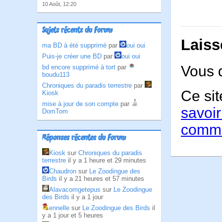
10 Août, 12:20
Sujets récents du Forum
Laiss
ma BD à été supprimé
par
oui oui
Puis-je créer une BD
par
oui oui
Vous 
bd encore supprimé à tort
par
boudu113
Chroniques du paradis terrestre
par
Ce sit
Kiosk
mise à jour de son compte
par
savoir
DomTom
comme
Réponses récentes du Forum
Kiosk
sur
Chroniques du paradis
terrestre
il y a 1 heure et 29 minutes
Chaudron
sur
Le Zoodingue des
Birds
il y a 21 heures et 57 minutes
Alavacomgetepus
sur
Le Zoodingue
des Birds
il y a 1 jour
ennelle
sur
Le Zoodingue des Birds
il
y a 1 jour et 5 heures