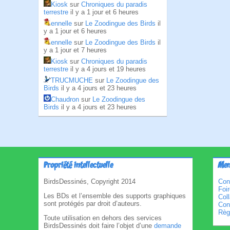
Kiosk
sur
Chroniques du paradis
terrestre
il y a 1 jour et 6 heures
ennelle
sur
Le Zoodingue des Birds
il
y a 1 jour et 6 heures
ennelle
sur
Le Zoodingue des Birds
il
y a 1 jour et 7 heures
Kiosk
sur
Chroniques du paradis
terrestre
il y a 4 jours et 19 heures
TRUCMUCHE
sur
Le Zoodingue des
Birds
il y a 4 jours et 23 heures
Chaudron
sur
Le Zoodingue des
Birds
il y a 4 jours et 23 heures
Propriété intellectuelle
Men
BirdsDessinés, Copyright 2014
Con
Foi
Les BDs et l’ensemble des supports graphiques
Col
sont protégés par droit d’auteurs.
Cond
Règl
Toute utilisation en dehors des services
BirdsDessinés doit faire l’objet d’une
demande