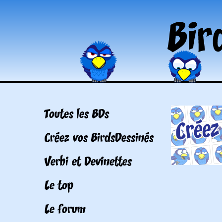
Toutes les BDs
Créez vos BirdsDessinés
Verbi et Devinettes
Le top
Le forum