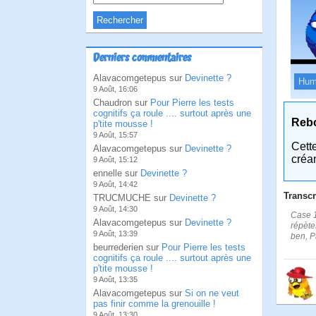
Derniers commentaires
Alavacomgetepus sur
Devinette ?
Hum
9 Août, 16:06
Chaudron sur
Pour Pierre les tests
cognitifs ça roule .... surtout après une
Reb
p'tite mousse !
9 Août, 15:57
Cett
Alavacomgetepus sur
Devinette ?
créa
9 Août, 15:12
ennelle sur
Devinette ?
9 Août, 14:42
Transcr
TRUCMUCHE sur
Devinette ?
9 Août, 14:30
Case 1
Alavacomgetepus sur
Devinette ?
répète
9 Août, 13:39
ben, P
beurrederien sur
Pour Pierre les tests
cognitifs ça roule .... surtout après une
p'tite mousse !
9 Août, 13:35
Alavacomgetepus sur
Si on ne veut
pas finir comme la grenouille !
9 Août, 13:30