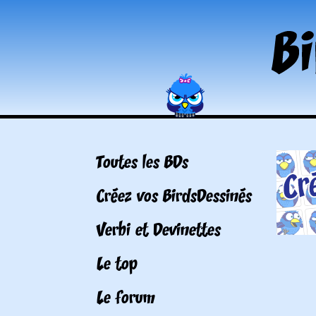
Toutes les BDs
Créez vos BirdsDessinés
Verbi et Devinettes
Le top
Le forum