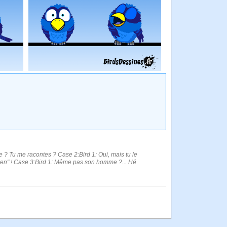
tte ? Tu me racontes ? Case 2:Bird 1: Oui, mais tu le
en" ! Case 3:Bird 1: Même pas son homme ?... Hé