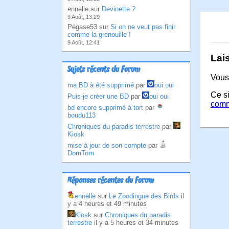
ennelle sur
Devinette ?
9 Août, 13:29
Pégase53 sur
Si on ne veut pas finir
comme la grenouille !
9 Août, 12:41
Lai
Sujets récents du Forum
Vous
ma BD à été supprimé
par
oui oui
Ce si
Puis-je créer une BD
par
oui oui
comm
bd encore supprimé à tort
par
boudu113
Chroniques du paradis terrestre
par
Kiosk
mise à jour de son compte
par
DomTom
Réponses récentes du Forum
ennelle
sur
Le Zoodingue des Birds
il
y a 4 heures et 49 minutes
Kiosk
sur
Chroniques du paradis
terrestre
il y a 5 heures et 34 minutes