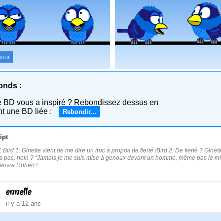
our
onds :
e BD vous a inspiré ? Rebondissez dessus en
nt une BD liée :
Rebondir...
ipt
:Bird 1: Ginette vient de me dire un truc à propos de fierté !Bird 2: De fierté ? Gine
s pas, hein ? "Jamais je me suis mise à genoux devant un homme, même pas le mi
auvre Robert !
ennelle
il y a 12 ans