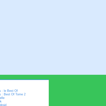
 : le Best Of
s : Best Of Tome 2
elle
k
droid