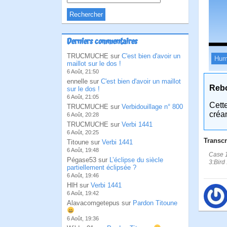
Derniers commentaires
TRUCMUCHE sur
C'est bien d'avoir un
Hum
maillot sur le dos !
6 Août, 21:50
ennelle sur
C'est bien d'avoir un maillot
Reb
sur le dos !
6 Août, 21:05
Cett
TRUCMUCHE sur
Verbidouillage n° 800
créa
6 Août, 20:28
TRUCMUCHE sur
Verbi 1441
6 Août, 20:25
Transcr
Titoune sur
Verbi 1441
6 Août, 19:48
Case 1
Pégase53 sur
L’éclipse du siècle
3:Bird
partiellement éclipsée ?
6 Août, 19:46
HlH sur
Verbi 1441
6 Août, 19:42
Alavacomgetepus sur
Pardon Titoune
6 Août, 19:36