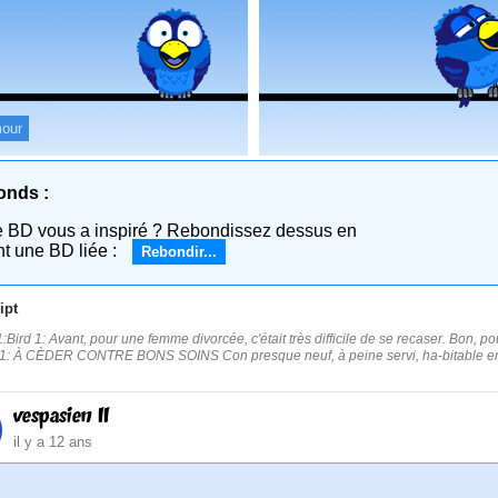
our
onds :
e BD vous a inspiré ? Rebondissez dessus en
nt une BD liée :
Rebondir...
ipt
:Bird 1: Avant, pour une femme divorcée, c'était très difficile de se recaser. Bon, po
 1: À CÈDER CONTRE BONS SOINS Con presque neuf, à peine servi, ha-bitable en l'é
vespasien II
il y a 12 ans