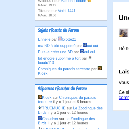
Wildou91 sur
Pardon Titoune
6 Août, 19:12
Titoune sur
Verbi 1441
6 Août, 18:50
Un
Sujets récents du Forum
Ennelle
par
lolotte21
ma BD à été supprimé
par
oui oui
Hé h
Puis-je créer une BD
par
oui oui
bd encore supprimé à tort
par
boudu113
Chroniques du paradis terrestre
par
Lai
Kiosk
Vous
Réponses récentes du Forum
Ce si
comm
Kiosk
sur
Chroniques du paradis
terrestre
il y a 1 jour et 8 heures
TRUCMUCHE
sur
Le Zoodingue des
Birds
il y a 1 jour et 12 heures
Chaudron
sur
Le Zoodingue des
Birds
il y a 1 jour et 12 heures