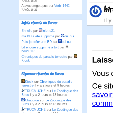
7 Août, 18:23
Alavacomgetepus sur
Verbi 1442
bi
7 Août, 18:21
il 
Sujets récents du Forum
Ennelle
par
lolotte21
ma BD à été supprimé
par
oui oui
Puis-je créer une BD
par
oui oui
bd encore supprimé à tort
par
boudu113
Chroniques du paradis terrestre
par
Laiss
Kiosk
Vous 
Réponses récentes du Forum
Kiosk
sur
Chroniques du paradis
Ce sit
terrestre
il y a 2 jours et 9 heures
TRUCMUCHE
sur
Le Zoodingue des
savoir
Birds
il y a 2 jours et 13 heures
Chaudron
sur
Le Zoodingue des
comme
Birds
il y a 2 jours et 13 heures
TRUCMUCHE
sur
Le Zoodingue des