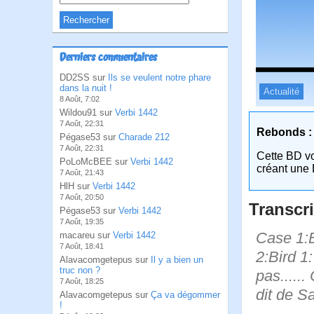
Derniers commentaires
DD2SS sur
Ils se veulent notre phare
dans la nuit !
Actualité
8 Août, 7:02
Wildou91 sur
Verbi 1442
7 Août, 22:31
Rebonds :
Pégase53 sur
Charade 212
7 Août, 22:31
Cette BD v
PoLoMcBEE sur
Verbi 1442
créant une 
7 Août, 21:43
HlH sur
Verbi 1442
7 Août, 20:50
Transcri
Pégase53 sur
Verbi 1442
7 Août, 19:35
Case 1:B
macareu sur
Verbi 1442
7 Août, 18:41
2:Bird 1
Alavacomgetepus sur
Il y a bien un
truc non ?
pas......
7 Août, 18:25
dit de Sa
Alavacomgetepus sur
Ça va dégommer
!