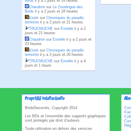
Birds
il y a 2 jours et 14 heures
Chaudron
sur
Le Zoodingue des
Birds
il y a 2 jours et 18 heures
Kiosk
sur
Chroniques du paradis
terrestre
il y a 2 jours et 21 heures
TRUCMUCHE
sur
Ennelle
il y a 2
jours et 21 heures
Chaudron
sur
Ennelle
il y a 2 jours et
23 heures
Kiosk
sur
Chroniques du paradis
terrestre
il y a 3 jours et 20 heures
TRUCMUCHE
sur
Ennelle
il y a 4
jours et 1 heure
Propriété intellectuelle
Men
BirdsDessinés, Copyright 2014
Con
Foi
Les BDs et l’ensemble des supports graphiques
Col
sont protégés par droit d’auteurs.
Cond
Règl
Toute utilisation en dehors des services