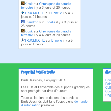
Kiosk
sur
Chroniques du paradis
terrestre
il y a 3 jours et 20 heures
TRUCMUCHE
sur
Ennelle
il y a 3
jours et 21 heures
Chaudron
sur
Ennelle
il y a 3 jours et
23 heures
Kiosk
sur
Chroniques du paradis
terrestre
il y a 4 jours et 20 heures
TRUCMUCHE
sur
Ennelle
il y a 5
jours et 1 heure
Propriété intellectuelle
Men
BirdsDessinés, Copyright 2014
Con
Foi
Les BDs et l’ensemble des supports graphiques
Col
sont protégés par droit d’auteurs.
Cond
Règl
Toute utilisation en dehors des services
BirdsDessinés doit faire l’objet d’une
demande
d’autorisation
préalable.