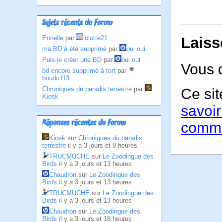
Sujets récents du Forum
Laiss
Ennelle
par
lolotte21
ma BD à été supprimé
par
oui oui
Puis-je créer une BD
par
oui oui
Vous 
bd encore supprimé à tort
par
boudu113
Chroniques du paradis terrestre
par
Ce sit
Kiosk
savoir
Réponses récentes du Forum
comme
Kiosk
sur
Chroniques du paradis
terrestre
il y a 3 jours et 9 heures
TRUCMUCHE
sur
Le Zoodingue des
Birds
il y a 3 jours et 13 heures
Chaudron
sur
Le Zoodingue des
Birds
il y a 3 jours et 13 heures
TRUCMUCHE
sur
Le Zoodingue des
Birds
il y a 3 jours et 13 heures
Chaudron
sur
Le Zoodingue des
Birds
il y a 3 jours et 18 heures