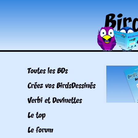
Toutes les BDs
Créez vos BirdsDessinés
Verbi et Devinettes
Le top
Le forum