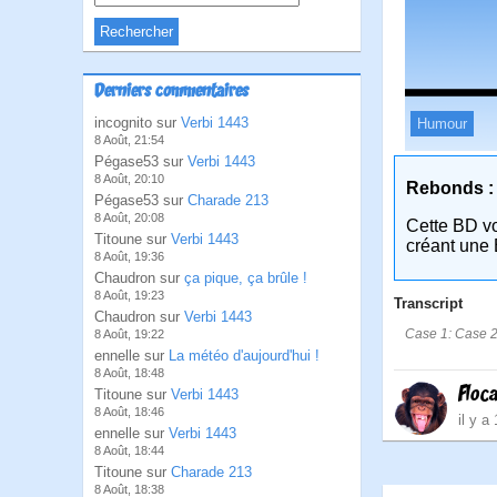
Derniers commentaires
incognito sur
Verbi 1443
Humour
8 Août, 21:54
Pégase53 sur
Verbi 1443
8 Août, 20:10
Rebonds :
Pégase53 sur
Charade 213
8 Août, 20:08
Cette BD v
Titoune sur
Verbi 1443
créant une 
8 Août, 19:36
Chaudron sur
ça pique, ça brûle !
8 Août, 19:23
Transcript
Chaudron sur
Verbi 1443
Case 1: Case 2:
8 Août, 19:22
ennelle sur
La météo d'aujourd'hui !
8 Août, 18:48
Floc
Titoune sur
Verbi 1443
8 Août, 18:46
il y a
ennelle sur
Verbi 1443
8 Août, 18:44
Titoune sur
Charade 213
8 Août, 18:38