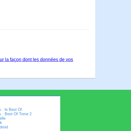
sur la façon dont les données de vos
 : le Best Of
s : Best Of Tome 2
elle
k
droid