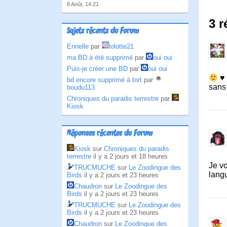
8 Août, 14:21
3 r
Sujets récents du Forum
Ennelle
par
lolotte21
ma BD à été supprimé
par
oui oui
Puis-je créer une BD
par
oui oui
♥ 
bd encore supprimé à tort
par
sans
boudu113
Chroniques du paradis terrestre
par
Kiosk
Réponses récentes du Forum
Kiosk
sur
Chroniques du paradis
terrestre
il y a 2 jours et 18 heures
Je vo
TRUCMUCHE
sur
Le Zoodingue des
lang
Birds
il y a 2 jours et 23 heures
Chaudron
sur
Le Zoodingue des
Birds
il y a 2 jours et 23 heures
TRUCMUCHE
sur
Le Zoodingue des
Birds
il y a 2 jours et 23 heures
Chaudron
sur
Le Zoodingue des