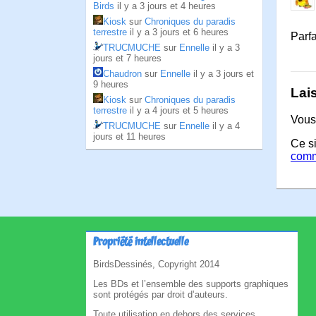
Birds
il y a 3 jours et 4 heures
Kiosk
sur
Chroniques du paradis
terrestre
il y a 3 jours et 6 heures
Parfa
TRUCMUCHE
sur
Ennelle
il y a 3
jours et 7 heures
Chaudron
sur
Ennelle
il y a 3 jours et
9 heures
Lai
Kiosk
sur
Chroniques du paradis
terrestre
il y a 4 jours et 5 heures
Vous
TRUCMUCHE
sur
Ennelle
il y a 4
jours et 11 heures
Ce si
comm
Propriété intellectuelle
BirdsDessinés, Copyright 2014
Les BDs et l’ensemble des supports graphiques
sont protégés par droit d’auteurs.
Toute utilisation en dehors des services