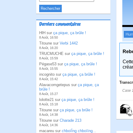
Derniers commentaires
HlH sur
ça pique, ça brûle !
Hum
8 Août, 16:50
Titoune sur
Verbi 1442
8 Août, 16:20
Reb
TRUCMUCHE sur
ça pique, ça brûle !
8 Août, 15:59
Cett
Pégase53 sur
ça pique, ça brûle !
créa
8 Août, 15:55
incognito sur
ça pique, ça brûle !
8 Août, 15:42
Transcr
Alavacomgetepus sur
ça pique, ça
brûle !
Case 1:
8 Août, 15:27
lolotte21 sur
ça pique, ça brûle !
8 Août, 15:18
Titoune sur
ça pique, ça brûle !
8 Août, 14:38
Titoune sur
Charade 213
8 Août, 14:36
macareu sur
chboïÏng chboïïng...