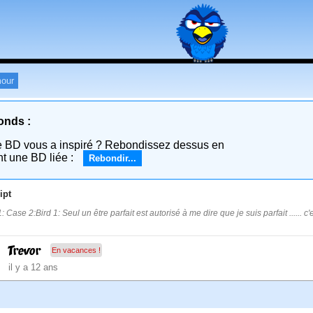
our
onds :
e BD vous a inspiré ? Rebondissez dessus en
nt une BD liée :
Rebondir...
ipt
 Case 2:Bird 1: Seul un être parfait est autorisé à me dire que je suis parfait ...... c
Trevor
En vacances !
il y a 12 ans