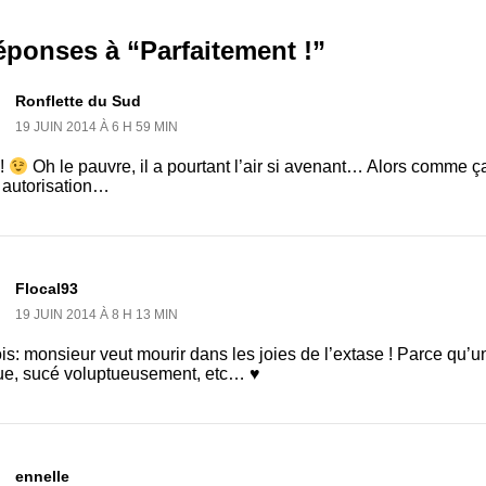
éponses à “Parfaitement !”
Ronflette du Sud
19 JUIN 2014 À 6 H 59 MIN
!
Oh le pauvre, il a pourtant l’air si avenant… Alors comme ça,
 autorisation…
Flocal93
19 JUIN 2014 À 8 H 13 MIN
is: monsieur veut mourir dans les joies de l’extase ! Parce qu’un p
ue, sucé voluptueusement, etc… ♥
ennelle