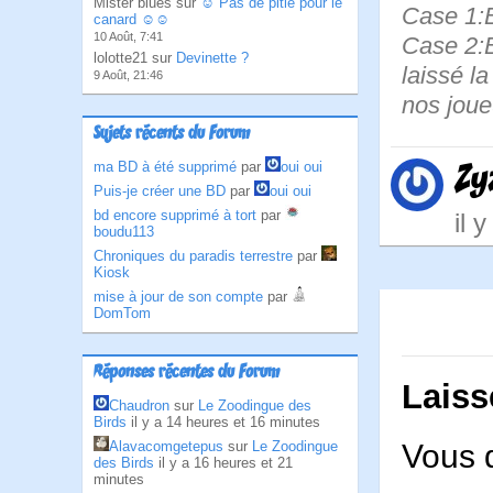
Mister blues sur
☺ Pas de pitié pour le
Case 1:B
canard ☺☺
10 Août, 7:41
Case 2:B
lolotte21 sur
Devinette ?
laissé l
9 Août, 21:46
nos joue
Sujets récents du Forum
ma BD à été supprimé
par
oui oui
Zy
Puis-je créer une BD
par
oui oui
bd encore supprimé à tort
par
il 
boudu113
Chroniques du paradis terrestre
par
Kiosk
mise à jour de son compte
par
DomTom
Réponses récentes du Forum
Laiss
Chaudron
sur
Le Zoodingue des
Birds
il y a 14 heures et 16 minutes
Vous 
Alavacomgetepus
sur
Le Zoodingue
des Birds
il y a 16 heures et 21
minutes