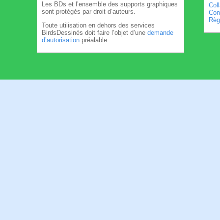
Les BDs et l’ensemble des supports graphiques
Col
sont protégés par droit d’auteurs.
Cond
Règl
Toute utilisation en dehors des services
BirdsDessinés doit faire l’objet d’une
demande
d’autorisation
préalable.