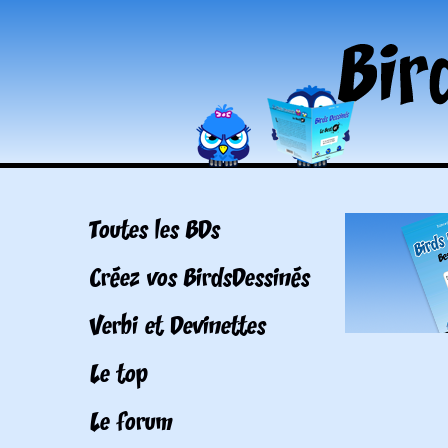
Toutes les BDs
Créez vos BirdsDessinés
Verbi et Devinettes
Le top
Le forum