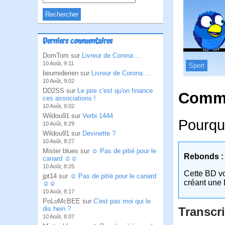
Derniers commentaires
DomTom sur
Livreur de Corona ...
10 Août, 9:11
Sport
beurrederien sur
Livreur de Corona ...
10 Août, 9:02
DD2SS sur
Le pire c'est qu'on finance
Comme
ces associations !
10 Août, 9:02
Wildou91 sur
Verbi 1444
Pourquo
10 Août, 8:29
Wildou91 sur
Devinette ?
10 Août, 8:27
Mister blues sur
☺ Pas de pitié pour le
Rebonds :
canard ☺☺
10 Août, 8:25
Cette BD v
jpt14 sur
☺ Pas de pitié pour le canard
créant une 
☺☺
10 Août, 8:17
PoLoMcBEE sur
C'est pas moi qui le
dis hein ?
Transcri
10 Août, 8:07