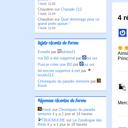
7 Août, 11:05
Chaudron sur
Charade 212
7 Août, 11:04
4 r
Chaudron sur
Quel dommage pour ce
grand porte queue !
7 Août, 11:03
Sujets récents du Forum
Ennelle
par
lolotte21
Ainsi
ma BD à été supprimé
par
oui oui
Prin
Puis-je créer une BD
par
oui oui
bd encore supprimé à tort
par
boudu113
Chroniques du paradis terrestre
par
Kiosk
Réponses récentes du Forum
Merci
Kiosk
sur
Chroniques du paradis
terrestre
il y a 1 jour et 14 heures
TRUCMUCHE
sur
Le Zoodingue des
Birds
il y a 1 jour et 19 heures