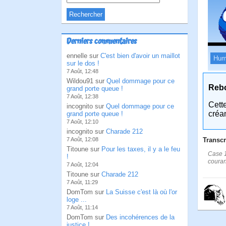
Derniers commentaires
ennelle sur
C'est bien d'avoir un maillot
Hum
sur le dos !
7 Août, 12:48
Wildou91 sur
Quel dommage pour ce
Reb
grand porte queue !
7 Août, 12:38
Cett
incognito sur
Quel dommage pour ce
créa
grand porte queue !
7 Août, 12:10
incognito sur
Charade 212
Transcr
7 Août, 12:08
Titoune sur
Pour les taxes, il y a le feu
Case 1
!
couran
7 Août, 12:04
Titoune sur
Charade 212
7 Août, 11:29
DomTom sur
La Suisse c'est là où l'or
loge ...
7 Août, 11:14
DomTom sur
Des incohérences de la
justice !