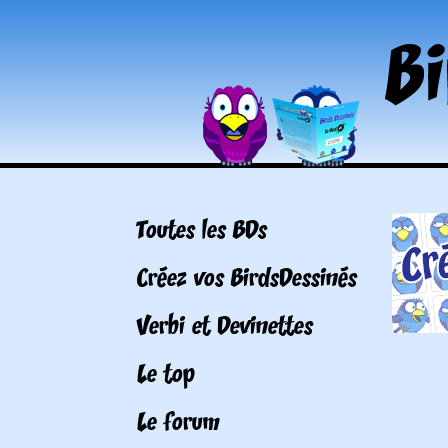
Toutes les BDs
Créez vos BirdsDessinés
Verbi et Devinettes
Le top
Le forum