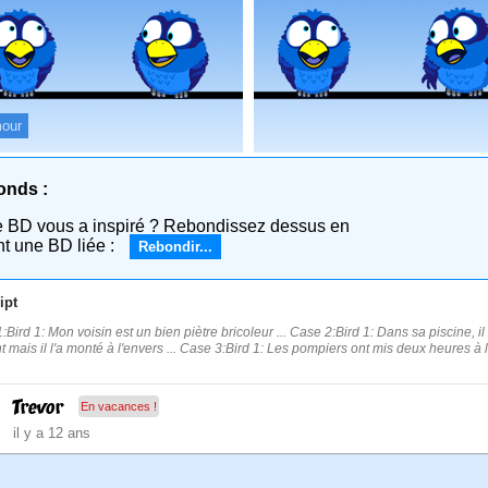
our
onds :
e BD vous a inspiré ? Rebondissez dessus en
nt une BD liée :
Rebondir...
ipt
:Bird 1: Mon voisin est un bien piètre bricoleur ... Case 2:Bird 1: Dans sa piscine, i
t mais il l'a monté à l'envers ... Case 3:Bird 1: Les pompiers ont mis deux heures à l
Trevor
En vacances !
il y a 12 ans