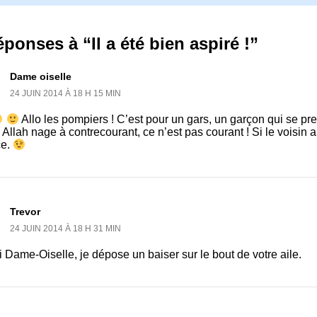
éponses à “Il a été bien aspiré !”
Dame oiselle
24 JUIN 2014 À 18 H 15 MIN
Allo les pompiers ! C’est pour un gars, un garçon qui se pr
 Allah nage à contrecourant, ce n’est pas courant ! Si le voisin 
ce.
Trevor
24 JUIN 2014 À 18 H 31 MIN
 Dame-Oiselle, je dépose un baiser sur le bout de votre aile.