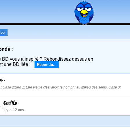
our
onds :
e BD vous a inspiré ? Rebondissez dessus en
nt une BD liée :
Rebondir...
ipt
: Case 2:Bird 1: Etre vieille c'est avoir le nombril au milieu des seins. Case 3:
Carlito
il y a 12 ans