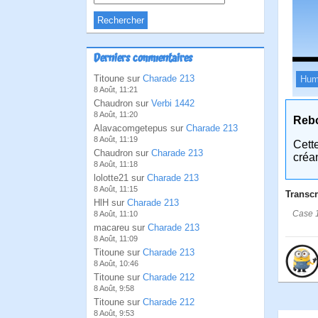
Derniers commentaires
Titoune sur
Charade 213
Hum
8 Août, 11:21
Chaudron sur
Verbi 1442
8 Août, 11:20
Reb
Alavacomgetepus sur
Charade 213
8 Août, 11:19
Cett
Chaudron sur
Charade 213
créa
8 Août, 11:18
lolotte21 sur
Charade 213
8 Août, 11:15
Transcr
HlH sur
Charade 213
Case 1
8 Août, 11:10
macareu sur
Charade 213
8 Août, 11:09
Titoune sur
Charade 213
8 Août, 10:46
Titoune sur
Charade 212
8 Août, 9:58
Titoune sur
Charade 212
8 Août, 9:53