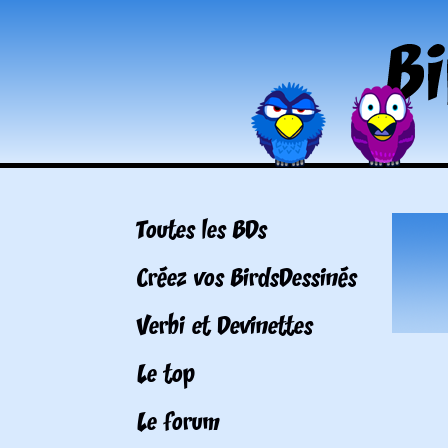
Toutes les BDs
Créez vos BirdsDessinés
Verbi et Devinettes
Le top
Le forum