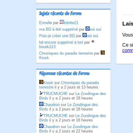
Sujets récents du Forum
Lai
Ennelle
par
lolotte21
ma BD à été supprimé
par
oui oui
Vous
Puis-je créer une BD
par
oui oui
bd encore supprimé à tort
par
Ce si
boudu113
comm
Chroniques du paradis terrestre
par
Kiosk
Réponses récentes du Forum
Kiosk
sur
Chroniques du paradis
terrestre
il y a 2 jours et 13 heures
TRUCMUCHE
sur
Le Zoodingue des
Birds
il y a 2 jours et 18 heures
Chaudron
sur
Le Zoodingue des
Birds
il y a 2 jours et 18 heures
TRUCMUCHE
sur
Le Zoodingue des
Birds
il y a 2 jours et 18 heures
Chaudron
sur
Le Zoodingue des
Birds
il y a 2 jours et 22 heures