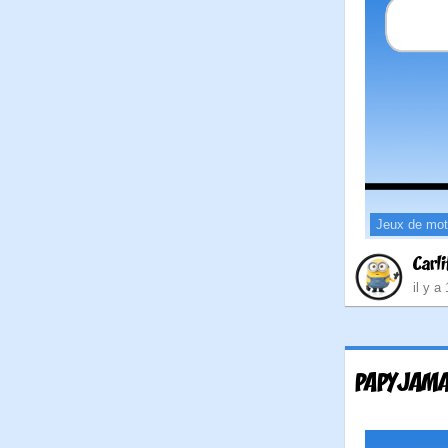
Jeux de mo
Carli
il y a
PAPYJAMA 