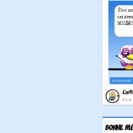
Inclassable
Carli
il y a
BONNE MÉ