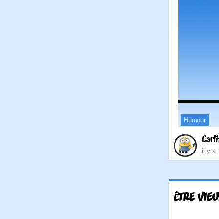
Humour
Carli
il y a
ÊTRE VIEU