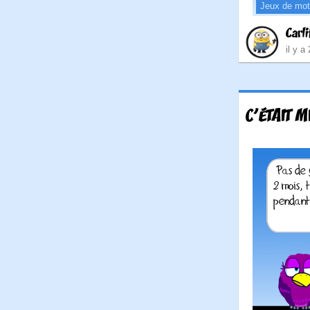
Jeux de mo
Carli
il y a
C'ÉTAIT 