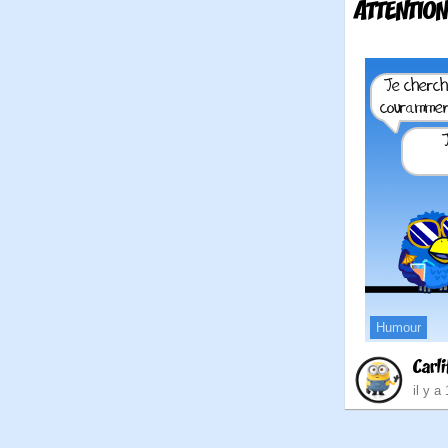
ATTENTIO
Humour
Carli
il y a