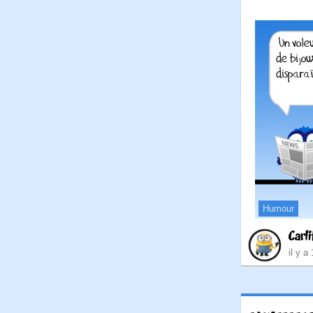
Humour
Carli
il y a