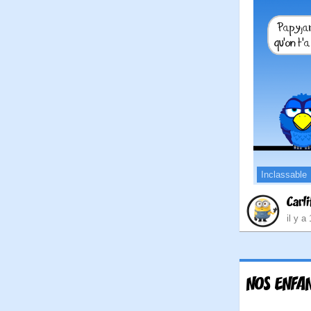
Inclassable
Carli
il y a
NOS ENFAN