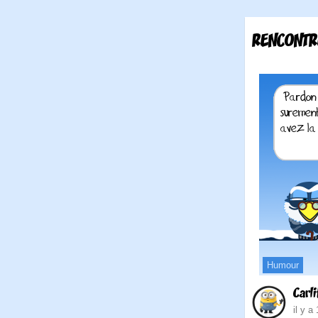
RENCONTR
Humour
Carli
il y a