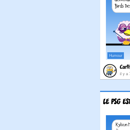
Humour
Carli
il y a
LE PSG E