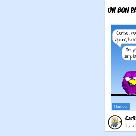
UN BON P
Humour
Carli
il y a