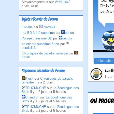
Alavacomgetepus sur
Verbi 1442
7 Août, 18:19
Sujets récents du Forum
Ennelle
par
lolotte21
ma BD à été supprimé
par
oui oui
Puis-je créer une BD
par
oui oui
bd encore supprimé à tort
par
boudu113
Chroniques du paradis terrestre
par
Kiosk
Inclassable
Carli
Réponses récentes du Forum
il y a
Kiosk
sur
Chroniques du paradis
terrestre
il y a 2 jours
TRUCMUCHE
sur
Le Zoodingue des
Birds
il y a 2 jours et 5 heures
Chaudron
sur
Le Zoodingue des
ON PROGR
Birds
il y a 2 jours et 5 heures
TRUCMUCHE
sur
Le Zoodingue des
Birds
il y a 2 jours et 5 heures