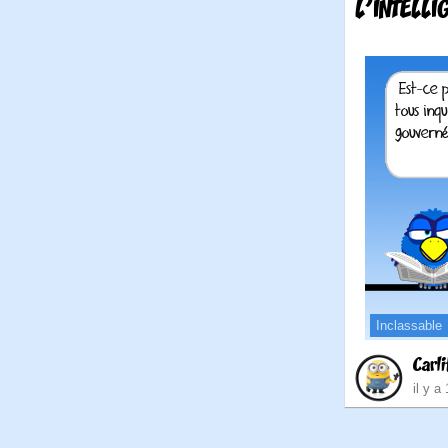
L'INTELLI
Inclassable
Carli
il y a