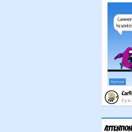
Humour
Carli
il y a
ATTENTIO