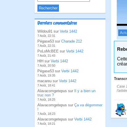
Derniers commentaires
Wildou91 sur
Verbi 1442
Actu
7 Août, 22:31
Pégase53 sur
Charade 212
7 Août, 22:31
Reb
PoLoMcBEE sur
Verbi 1442
7 Août, 21:43
Cett
HlH sur
Verbi 1442
créa
7 Août, 20:50
Pégase53 sur
Verbi 1442
7 Août, 19:35
Transcr
macareu sur
Verbi 1442
7 Août, 18:41
Case 1
l'arbitr
Alavacomgetepus sur
Il y a bien un
truc non ?
7 Août, 18:25
Alavacomgetepus sur
Ça va dégommer
!
7 Août, 18:23
Alavacomgetepus sur
Verbi 1442
7 Août, 18:21