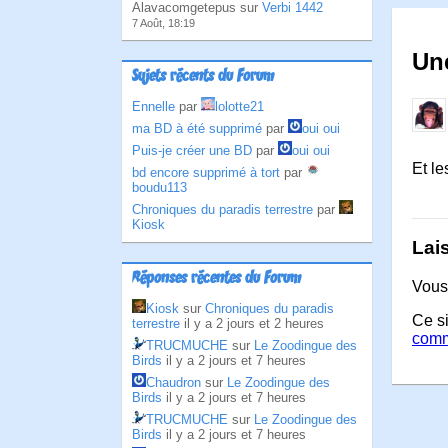
Alavacomgetepus sur
Verbi 1442
7 Août, 18:19
Une
Sujets récents du Forum
Ennelle
par
lolotte21
ma BD à été supprimé
par
oui oui
Puis-je créer une BD
par
oui oui
Et le
bd encore supprimé à tort
par
boudu113
Chroniques du paradis terrestre
par
Kiosk
Lai
Réponses récentes du Forum
Vous
Kiosk
sur
Chroniques du paradis
Ce si
terrestre
il y a 2 jours et 2 heures
comm
TRUCMUCHE
sur
Le Zoodingue des
Birds
il y a 2 jours et 7 heures
Chaudron
sur
Le Zoodingue des
Birds
il y a 2 jours et 7 heures
TRUCMUCHE
sur
Le Zoodingue des
Birds
il y a 2 jours et 7 heures