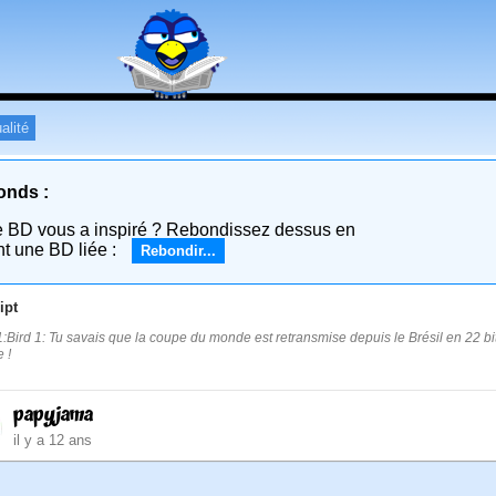
alité
onds :
e BD vous a inspiré ? Rebondissez dessus en
nt une BD liée :
Rebondir...
ipt
:Bird 1: Tu savais que la coupe du monde est retransmise depuis le Brésil en 22 b
e !
papyjama
il y a 12 ans