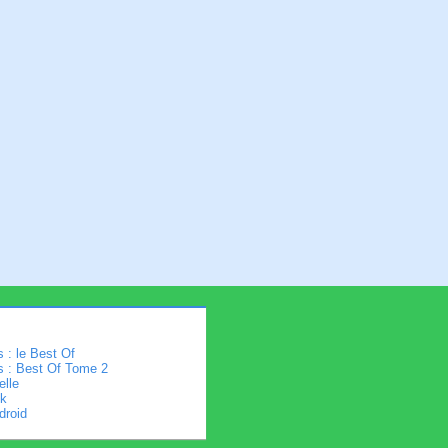
 : le Best Of
s : Best Of Tome 2
elle
k
droid