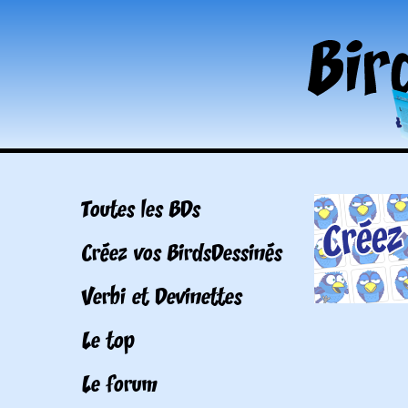
Toutes les BDs
Créez vos BirdsDessinés
Verbi et Devinettes
Le top
Le forum