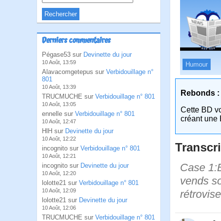
Derniers commentaires
Pégase53 sur
Devinette du jour
10 Août, 13:59
Humour
Alavacomgetepus sur
Verbidouillage n°
801
10 Août, 13:39
Rebonds :
TRUCMUCHE sur
Verbidouillage n° 801
10 Août, 13:05
Cette BD v
ennelle sur
Verbidouillage n° 801
créant une 
10 Août, 12:47
HlH sur
Devinette du jour
10 Août, 12:22
Transcri
incognito sur
Verbidouillage n° 801
10 Août, 12:21
Case 1:B
incognito sur
Devinette du jour
10 Août, 12:20
vends so
lolotte21 sur
Verbidouillage n° 801
10 Août, 12:09
rétrovise
lolotte21 sur
Devinette du jour
10 Août, 12:06
TRUCMUCHE sur
Verbidouillage n° 801