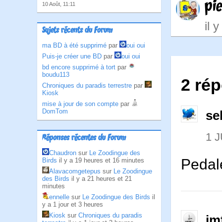
pi
10 Août, 11:11
il 
Sujets récents du Forum
ma BD à été supprimé
par
oui oui
Puis-je créer une BD
par
oui oui
bd encore supprimé à tort
par
boudu113
2 ré
Chroniques du paradis terrestre
par
Kiosk
mise à jour de son compte
par
DomTom
se
1 J
Réponses récentes du Forum
Chaudron
sur
Le Zoodingue des
Pedale
Birds
il y a 19 heures et 16 minutes
Alavacomgetepus
sur
Le Zoodingue
des Birds
il y a 21 heures et 21
minutes
ennelle
sur
Le Zoodingue des Birds
il
y a 1 jour et 3 heures
Kiosk
sur
Chroniques du paradis
jm