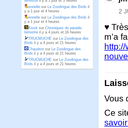
terrestre
il y a 1 jour et 3 heures
ennelle
sur
Le Zoodingue des Birds
il
2 J
y a 1 jour et 4 heures
ennelle
sur
Le Zoodingue des Birds
il
y a 1 jour et 4 heures
♥ Trè
Kiosk
sur
Chroniques du paradis
terrestre
il y a 4 jours et 16 heures
m’a fa
TRUCMUCHE
sur
Le Zoodingue des
Birds
il y a 4 jours et 21 heures
http:/
Chaudron
sur
Le Zoodingue des
Birds
il y a 4 jours et 21 heures
nouve
TRUCMUCHE
sur
Le Zoodingue des
Birds
il y a 4 jours et 21 heures
Laiss
Vous 
Ce sit
savoir