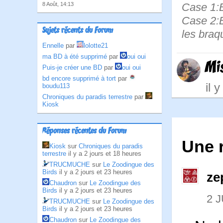
8 Août, 14:13
Case 1:B
Case 2:B
Sujets récents du Forum
les braq
Ennelle
par
lolotte21
ma BD à été supprimé
par
oui oui
Mi
Puis-je créer une BD
par
oui oui
bd encore supprimé à tort
par
il 
boudu113
Chroniques du paradis terrestre
par
Kiosk
Réponses récentes du Forum
Une 
Kiosk
sur
Chroniques du paradis
terrestre
il y a 2 jours et 18 heures
TRUCMUCHE
sur
Le Zoodingue des
Birds
il y a 2 jours et 23 heures
ze
Chaudron
sur
Le Zoodingue des
Birds
il y a 2 jours et 23 heures
2 J
TRUCMUCHE
sur
Le Zoodingue des
Birds
il y a 2 jours et 23 heures
Chaudron
sur
Le Zoodingue des