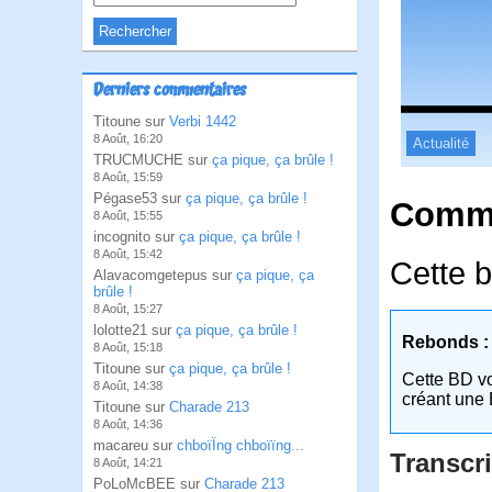
Derniers commentaires
Titoune sur
Verbi 1442
8 Août, 16:20
Actualité
TRUCMUCHE sur
ça pique, ça brûle !
8 Août, 15:59
Pégase53 sur
ça pique, ça brûle !
Comme
8 Août, 15:55
incognito sur
ça pique, ça brûle !
8 Août, 15:42
Cette b
Alavacomgetepus sur
ça pique, ça
brûle !
8 Août, 15:27
lolotte21 sur
ça pique, ça brûle !
Rebonds :
8 Août, 15:18
Titoune sur
ça pique, ça brûle !
Cette BD v
8 Août, 14:38
créant une 
Titoune sur
Charade 213
8 Août, 14:36
macareu sur
chboïÏng chboïïng...
Transcri
8 Août, 14:21
PoLoMcBEE sur
Charade 213