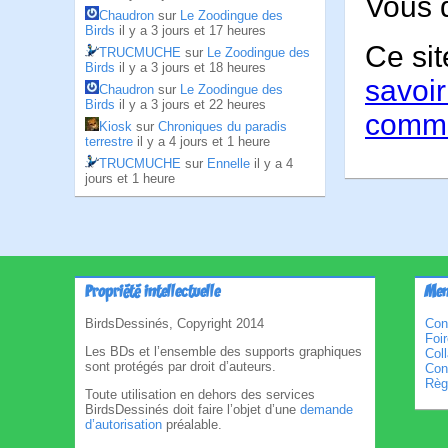
Vous 
Chaudron
sur
Le Zoodingue des
Birds
il y a 3 jours et 17 heures
Ce sit
TRUCMUCHE
sur
Le Zoodingue des
Birds
il y a 3 jours et 18 heures
savoir
Chaudron
sur
Le Zoodingue des
Birds
il y a 3 jours et 22 heures
comme
Kiosk
sur
Chroniques du paradis
terrestre
il y a 4 jours et 1 heure
TRUCMUCHE
sur
Ennelle
il y a 4
jours et 1 heure
Propriété intellectuelle
Men
BirdsDessinés, Copyright 2014
Con
Foi
Les BDs et l’ensemble des supports graphiques
Col
sont protégés par droit d’auteurs.
Cond
Règl
Toute utilisation en dehors des services
BirdsDessinés doit faire l’objet d’une
demande
d’autorisation
préalable.