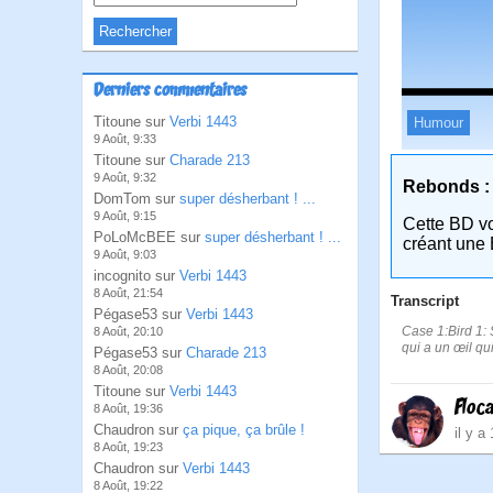
Derniers commentaires
Titoune sur
Verbi 1443
Humour
9 Août, 9:33
Titoune sur
Charade 213
9 Août, 9:32
Rebonds :
DomTom sur
super désherbant ! ...
9 Août, 9:15
Cette BD v
PoLoMcBEE sur
super désherbant ! ...
créant une 
9 Août, 9:03
incognito sur
Verbi 1443
8 Août, 21:54
Transcript
Pégase53 sur
Verbi 1443
Case 1:Bird 1: 
8 Août, 20:10
qui a un œil qui
Pégase53 sur
Charade 213
8 Août, 20:08
Titoune sur
Verbi 1443
Floc
8 Août, 19:36
Chaudron sur
ça pique, ça brûle !
il y a
8 Août, 19:23
Chaudron sur
Verbi 1443
8 Août, 19:22