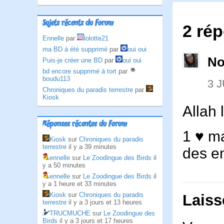
Sujets récents du Forum
2 ré
Ennelle
par
lolotte21
ma BD à été supprimé
par
oui oui
No
Puis-je créer une BD
par
oui oui
bd encore supprimé à tort
par
boudu113
3 J
Chroniques du paradis terrestre
par
Kiosk
Allah 
Réponses récentes du Forum
1 ♥ ma
Kiosk
sur
Chroniques du paradis
terrestre
il y a 39 minutes
des en
ennelle
sur
Le Zoodingue des Birds
il
y a 50 minutes
ennelle
sur
Le Zoodingue des Birds
il
y a 1 heure et 33 minutes
Kiosk
sur
Chroniques du paradis
Laiss
terrestre
il y a 3 jours et 13 heures
TRUCMUCHE
sur
Le Zoodingue des
Birds
il y a 3 jours et 17 heures