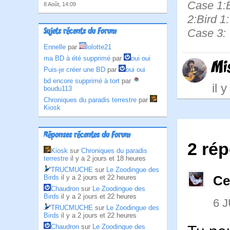
Case 1:B
8 Août, 14:09
2:Bird 1:
Sujets récents du Forum
Case 3:
Ennelle
par
lolotte21
ma BD à été supprimé
par
oui oui
Mi
Puis-je créer une BD
par
oui oui
bd encore supprimé à tort
par
il 
boudu113
Chroniques du paradis terrestre
par
Kiosk
Réponses récentes du Forum
2 ré
Kiosk
sur
Chroniques du paradis
terrestre
il y a 2 jours et 18 heures
TRUCMUCHE
sur
Le Zoodingue des
Birds
il y a 2 jours et 22 heures
Ce
Chaudron
sur
Le Zoodingue des
Birds
il y a 2 jours et 22 heures
6 J
TRUCMUCHE
sur
Le Zoodingue des
Birds
il y a 2 jours et 22 heures
Chaudron
sur
Le Zoodingue des