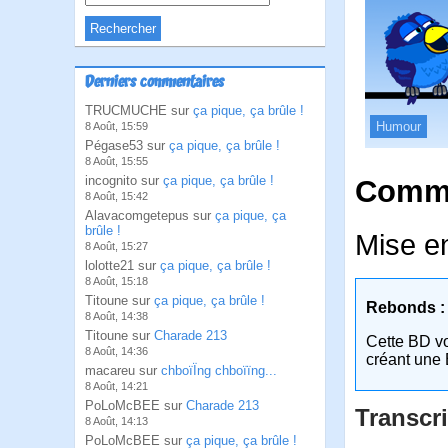
Derniers commentaires
TRUCMUCHE sur
ça pique, ça brûle !
Humour
8 Août, 15:59
Pégase53 sur
ça pique, ça brûle !
8 Août, 15:55
incognito sur
ça pique, ça brûle !
Comme
8 Août, 15:42
Alavacomgetepus sur
ça pique, ça
brûle !
Mise e
8 Août, 15:27
lolotte21 sur
ça pique, ça brûle !
8 Août, 15:18
Titoune sur
ça pique, ça brûle !
Rebonds :
8 Août, 14:38
Titoune sur
Charade 213
Cette BD v
8 Août, 14:36
créant une 
macareu sur
chboïÏng chboïïng...
8 Août, 14:21
PoLoMcBEE sur
Charade 213
Transcri
8 Août, 14:13
PoLoMcBEE sur
ça pique, ça brûle !