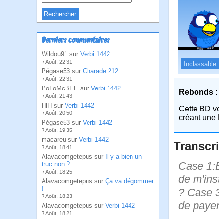
Derniers commentaires
Wildou91 sur
Verbi 1442
7 Août, 22:31
Inclassable
Pégase53 sur
Charade 212
7 Août, 22:31
PoLoMcBEE sur
Verbi 1442
Rebonds :
7 Août, 21:43
HlH sur
Verbi 1442
Cette BD v
7 Août, 20:50
créant une 
Pégase53 sur
Verbi 1442
7 Août, 19:35
macareu sur
Verbi 1442
Transcri
7 Août, 18:41
Alavacomgetepus sur
Il y a bien un
Case 1:B
truc non ?
7 Août, 18:25
de m'inst
Alavacomgetepus sur
Ça va dégommer
!
? Case 3
7 Août, 18:23
de payer
Alavacomgetepus sur
Verbi 1442
7 Août, 18:21