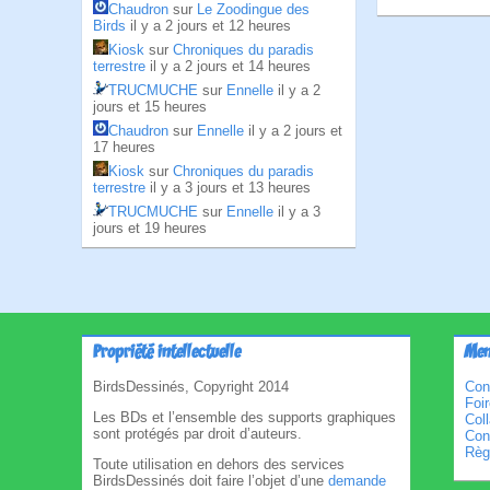
Chaudron
sur
Le Zoodingue des
Birds
il y a 2 jours et 12 heures
Kiosk
sur
Chroniques du paradis
terrestre
il y a 2 jours et 14 heures
TRUCMUCHE
sur
Ennelle
il y a 2
jours et 15 heures
Chaudron
sur
Ennelle
il y a 2 jours et
17 heures
Kiosk
sur
Chroniques du paradis
terrestre
il y a 3 jours et 13 heures
TRUCMUCHE
sur
Ennelle
il y a 3
jours et 19 heures
Propriété intellectuelle
Men
BirdsDessinés, Copyright 2014
Con
Foi
Les BDs et l’ensemble des supports graphiques
Col
sont protégés par droit d’auteurs.
Cond
Règl
Toute utilisation en dehors des services
BirdsDessinés doit faire l’objet d’une
demande