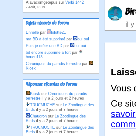
Alavacomgetepus sur
Verbi 1442
7 Août, 18:19
Bir
il 
Sujets récents du Forum
Ennelle
par
lolotte21
ma BD à été supprimé
par
oui oui
Puis-je créer une BD
par
oui oui
bd encore supprimé à tort
par
boudu113
Chroniques du paradis terrestre
par
Kiosk
Laiss
Réponses récentes du Forum
Vous 
Kiosk
sur
Chroniques du paradis
terrestre
il y a 2 jours et 2 heures
Ce sit
TRUCMUCHE
sur
Le Zoodingue des
Birds
il y a 2 jours et 7 heures
savoir
Chaudron
sur
Le Zoodingue des
Birds
il y a 2 jours et 7 heures
comme
TRUCMUCHE
sur
Le Zoodingue des
Birds
il y a 2 jours et 7 heures