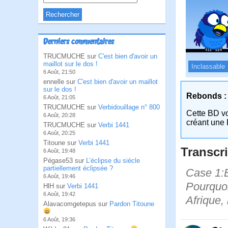
Derniers commentaires
TRUCMUCHE sur
C'est bien d'avoir un
maillot sur le dos !
Inclassable
6 Août, 21:50
ennelle sur
C'est bien d'avoir un maillot
sur le dos !
Rebonds :
6 Août, 21:05
TRUCMUCHE sur
Verbidouillage n° 800
Cette BD v
6 Août, 20:28
créant une 
TRUCMUCHE sur
Verbi 1441
6 Août, 20:25
Titoune sur
Verbi 1441
Transcri
6 Août, 19:48
Pégase53 sur
L’éclipse du siècle
partiellement éclipsée ?
Case 1:B
6 Août, 19:46
Pourquoi
HlH sur
Verbi 1441
6 Août, 19:42
Afrique,
Alavacomgetepus sur
Pardon Titoune
6 Août, 19:36