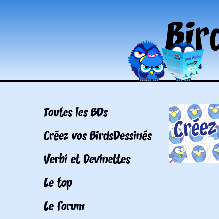
Toutes les BDs
Créez vos BirdsDessinés
Verbi et Devinettes
Le top
Le forum