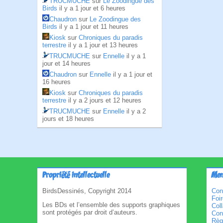
TRUCMUCHE
sur
Le Zoodingue des
Birds
il y a 1 jour et 6 heures
Chaudron
sur
Le Zoodingue des
Birds
il y a 1 jour et 11 heures
Kiosk
sur
Chroniques du paradis
terrestre
il y a 1 jour et 13 heures
TRUCMUCHE
sur
Ennelle
il y a 1
jour et 14 heures
Chaudron
sur
Ennelle
il y a 1 jour et
16 heures
Kiosk
sur
Chroniques du paradis
terrestre
il y a 2 jours et 12 heures
TRUCMUCHE
sur
Ennelle
il y a 2
jours et 18 heures
Propriété intellectuelle
Men
BirdsDessinés, Copyright 2014
Con
Foi
Les BDs et l’ensemble des supports graphiques
Col
sont protégés par droit d’auteurs.
Cond
Règl