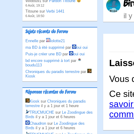
Bir
Wildou91 sur
Pardon Titoune
6 Août, 19:12
Titoune sur
Verbi 1441
il 
6 Août, 18:50
Sujets récents du Forum
Ennelle
par
lolotte21
ma BD à été supprimé
par
oui oui
Puis-je créer une BD
par
oui oui
Laiss
bd encore supprimé à tort
par
boudu113
Chroniques du paradis terrestre
par
Kiosk
Vous 
Ce sit
Réponses récentes du Forum
Kiosk
sur
Chroniques du paradis
savoir
terrestre
il y a 1 jour et 1 heure
comme
TRUCMUCHE
sur
Le Zoodingue des
Birds
il y a 1 jour et 6 heures
Chaudron
sur
Le Zoodingue des
Birds
il y a 1 jour et 6 heures