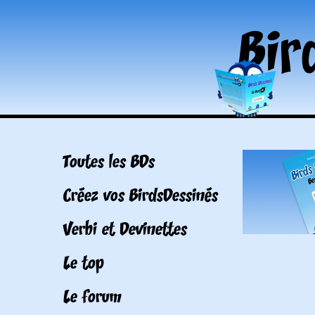
Toutes les BDs
Créez vos BirdsDessinés
Verbi et Devinettes
Le top
Le forum