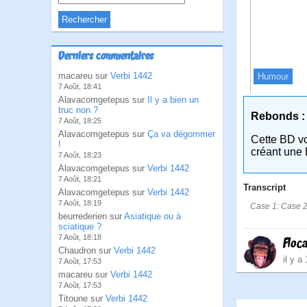
Derniers commentaires
macareu sur
Verbi 1442
Humour
7 Août, 18:41
Alavacomgetepus sur
Il y a bien un
truc non ?
Rebonds :
7 Août, 18:25
Alavacomgetepus sur
Ça va dégommer
Cette BD v
!
créant une 
7 Août, 18:23
Alavacomgetepus sur
Verbi 1442
7 Août, 18:21
Transcript
Alavacomgetepus sur
Verbi 1442
7 Août, 18:19
Case 1: Case 2:
beurrederien sur
Asiatique ou à
sciatique ?
7 Août, 18:18
Floc
Chaudron sur
Verbi 1442
il y a
7 Août, 17:53
macareu sur
Verbi 1442
7 Août, 17:53
Titoune sur
Verbi 1442