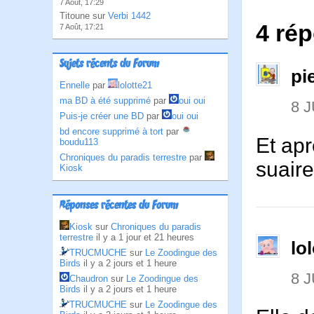
7 Août, 17:29
Titoune sur
Verbi 1442
4 rép
7 Août, 17:21
Sujets récents du Forum
pi
Ennelle
par
lolotte21
ma BD à été supprimé
par
oui oui
8 J
Puis-je créer une BD
par
oui oui
bd encore supprimé à tort
par
Et apr
boudu113
Chroniques du paradis terrestre
par
suair
Kiosk
Réponses récentes du Forum
Kiosk
sur
Chroniques du paradis
terrestre
il y a 1 jour et 21 heures
lo
TRUCMUCHE
sur
Le Zoodingue des
Birds
il y a 2 jours et 1 heure
8 J
Chaudron
sur
Le Zoodingue des
Birds
il y a 2 jours et 1 heure
TRUCMUCHE
sur
Le Zoodingue des