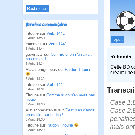
Derniers commentaires
Titoune sur
Verbi 1441
6 Août, 18:50
Sport
macareu sur
Verbi 1441
6 Août, 18:44
gaveravar sur
Comme si on n'en avait
Rebonds :
pas assez !
6 Août, 18:34
Cette BD v
Alavacomgetepus sur
Pardon Titoune
créant une 
6 Août, 18:32
Titoune sur
Verbi 1441
Transcri
6 Août, 18:31
Titoune sur
Comme si on n'en avait pas
assez !
Case 1:B
6 Août, 18:30
Case 2:B
Alavacomgetepus sur
C'est bien d'avoir
un maillot sur le dos !
penaltie
6 Août, 18:30
mais ont 
Titoune sur
Pardon Titoune
6 Août, 18:29