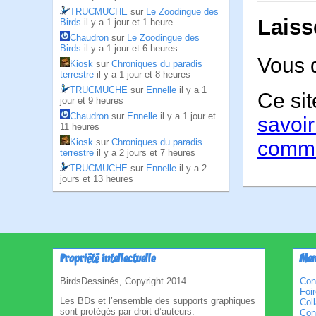
TRUCMUCHE
sur
Le Zoodingue des
Laiss
Birds
il y a 1 jour et 1 heure
Chaudron
sur
Le Zoodingue des
Birds
il y a 1 jour et 6 heures
Vous 
Kiosk
sur
Chroniques du paradis
terrestre
il y a 1 jour et 8 heures
TRUCMUCHE
sur
Ennelle
il y a 1
Ce sit
jour et 9 heures
Chaudron
sur
Ennelle
il y a 1 jour et
savoir
11 heures
Kiosk
sur
Chroniques du paradis
comme
terrestre
il y a 2 jours et 7 heures
TRUCMUCHE
sur
Ennelle
il y a 2
jours et 13 heures
Propriété intellectuelle
Men
BirdsDessinés, Copyright 2014
Con
Foi
Les BDs et l’ensemble des supports graphiques
Col
sont protégés par droit d’auteurs.
Cond