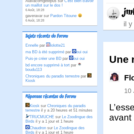
Alavacomgetepus sur
C'est bien d'avoir
un maillot sur le dos !
jm
6 Août, 18:28
gaveravar sur
Pardon Titoune
6 Août, 18:28
il 
Sujets récents du Forum
Ennelle
par
lolotte21
ma BD à été supprimé
par
oui oui
Une 
Puis-je créer une BD
par
oui oui
bd encore supprimé à tort
par
boudu113
Fl
Chroniques du paradis terrestre
par
Kiosk
10 
Réponses récentes du Forum
L’esse
Kiosk
sur
Chroniques du paradis
terrestre
il y a 20 heures et 51 minutes
avant 
TRUCMUCHE
sur
Le Zoodingue des
Birds
il y a 1 jour et 1 heure
Chaudron
sur
Le Zoodingue des
Birds
il y a 1 jour et 1 heure