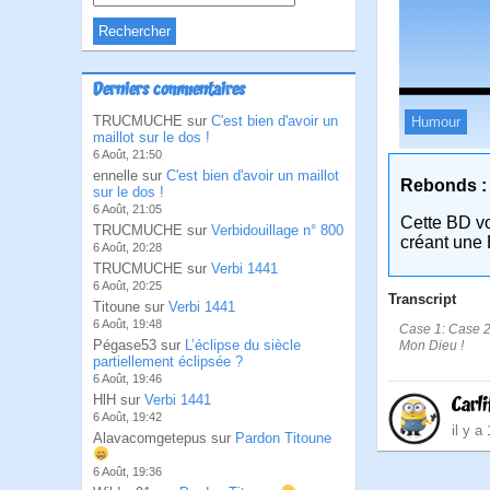
Derniers commentaires
TRUCMUCHE sur
C'est bien d'avoir un
Humour
maillot sur le dos !
6 Août, 21:50
ennelle sur
C'est bien d'avoir un maillot
Rebonds :
sur le dos !
6 Août, 21:05
Cette BD v
TRUCMUCHE sur
Verbidouillage n° 800
créant une 
6 Août, 20:28
TRUCMUCHE sur
Verbi 1441
6 Août, 20:25
Transcript
Titoune sur
Verbi 1441
6 Août, 19:48
Case 1: Case 2:
Pégase53 sur
L’éclipse du siècle
Mon Dieu !
partiellement éclipsée ?
6 Août, 19:46
HlH sur
Verbi 1441
Carli
6 Août, 19:42
il y a
Alavacomgetepus sur
Pardon Titoune
6 Août, 19:36