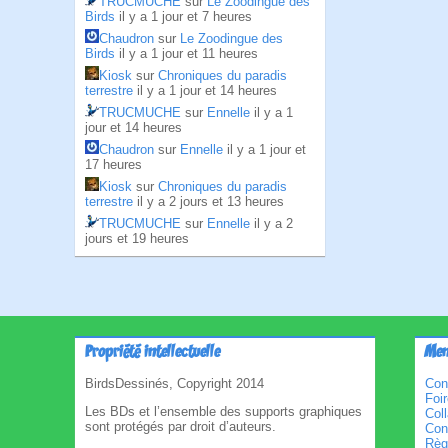
TRUCMUCHE
sur
Le Zoodingue des
Birds
il y a 1 jour et 7 heures
Chaudron
sur
Le Zoodingue des
Birds
il y a 1 jour et 11 heures
Kiosk
sur
Chroniques du paradis
terrestre
il y a 1 jour et 14 heures
TRUCMUCHE
sur
Ennelle
il y a 1
jour et 14 heures
Chaudron
sur
Ennelle
il y a 1 jour et
17 heures
Kiosk
sur
Chroniques du paradis
terrestre
il y a 2 jours et 13 heures
TRUCMUCHE
sur
Ennelle
il y a 2
jours et 19 heures
Propriété intellectuelle
Men
BirdsDessinés, Copyright 2014
Con
Foi
Les BDs et l’ensemble des supports graphiques
Col
sont protégés par droit d’auteurs.
Cond
Règl