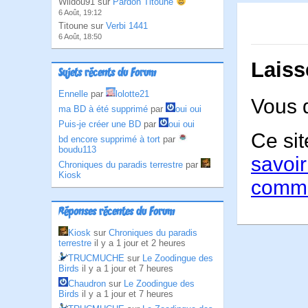
Wildou91 sur
Pardon Titoune
6 Août, 19:12
Titoune sur
Verbi 1441
6 Août, 18:50
Laiss
Sujets récents du Forum
Ennelle
par
lolotte21
Vous 
ma BD à été supprimé
par
oui oui
Puis-je créer une BD
par
oui oui
Ce sit
bd encore supprimé à tort
par
boudu113
savoir
Chroniques du paradis terrestre
par
Kiosk
comme
Réponses récentes du Forum
Kiosk
sur
Chroniques du paradis
terrestre
il y a 1 jour et 2 heures
TRUCMUCHE
sur
Le Zoodingue des
Birds
il y a 1 jour et 7 heures
Chaudron
sur
Le Zoodingue des
Birds
il y a 1 jour et 7 heures