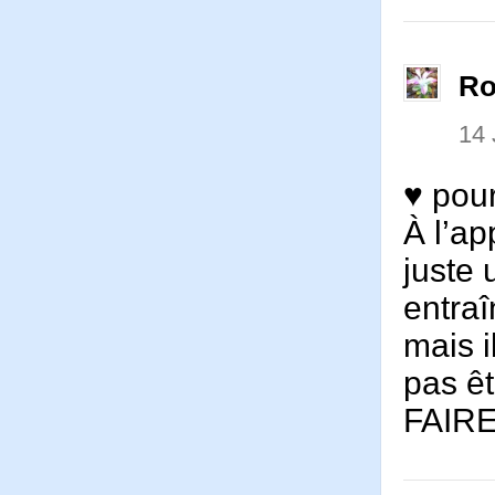
Ro
14 
♥ pour
À l’ap
juste 
entraî
mais i
pas êt
FAIRE