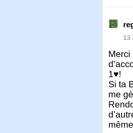
re
13 
Merci 
d’acco
1♥!
Si ta 
me gèn
Rendo
d’autr
même p