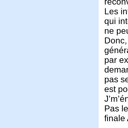
reconv
Les in
qui in
ne peu
Donc, 
généra
par ex
deman
pas s
est po
J’m’én
Pas le
finale