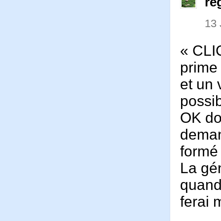
re
13 
« CLI
prime 
et un 
possi
OK do
deman
formé
La gé
quand
ferai 