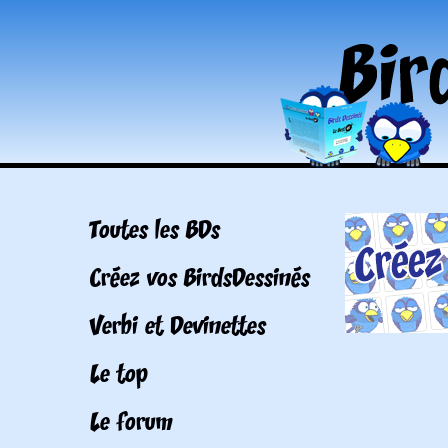
Toutes les BDs
Créez vos BirdsDessinés
Verbi et Devinettes
Le top
Le forum