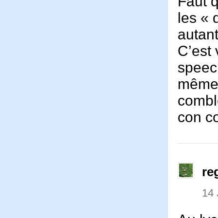
Faut q
les « 
autant
C’est 
speech
même d
comble
con c
re
14 