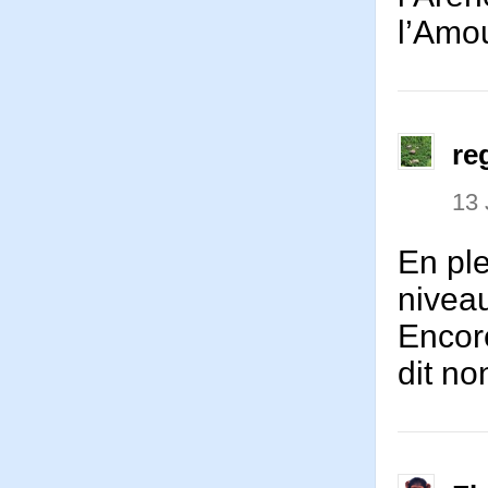
l’Amo
re
13 
En ple
niveau
Encore
dit no