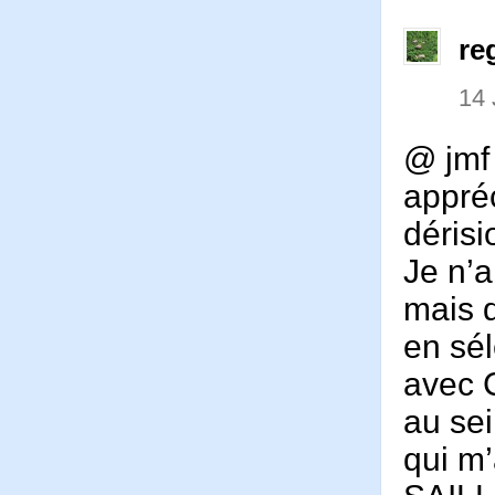
re
14 
@ jmf 
appréc
dérisi
Je n’a
mais 
en sél
avec 
au sei
qui m’