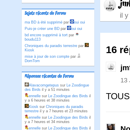
jm
Sujets récents du Forum
il 
ma BD à été supprimé
par
oui oui
Puis-je créer une BD
par
oui oui
bd encore supprimé à tort
par
boudu113
Chroniques du paradis terrestre
par
16 ré
Kiosk
mise à jour de son compte
par
DomTom
jm
Réponses récentes du Forum
13 
Alavacomgetepus
sur
Le Zoodingue
des Birds
il y a 51 minutes
TOUS 
ennelle
sur
Le Zoodingue des Birds
il
y a 6 heures et 38 minutes
Kiosk
sur
Chroniques du paradis
terrestre
il y a 7 heures et 23 minutes
ennelle
sur
Le Zoodingue des Birds
il
y a 7 heures et 34 minutes
No
ennelle
sur
Le Zoodingue des Birds
il