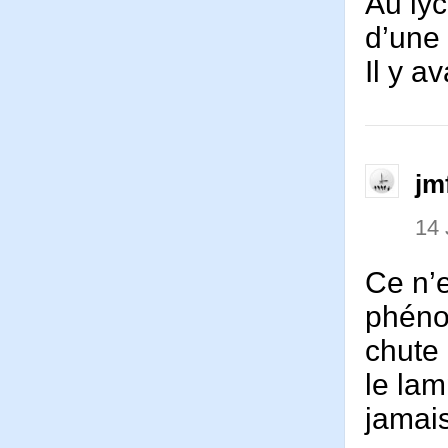
Au lyc
d’une 
Il y a
jm
14 
Ce n’e
phéno
chute 
le lam
jamais