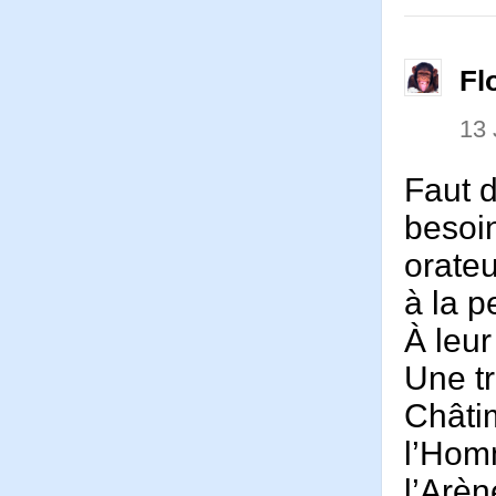
Fl
13 
Faut d
besoin
orateu
à la p
À leur
Une t
Châtim
l’Hom
l’Arèn