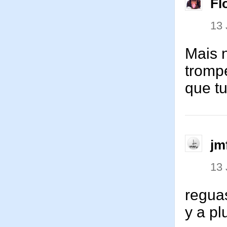
Fl
13 
Mais n
trompe
que t
jm
13 
reguas
y a pl