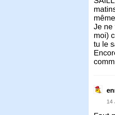
SAILLA
matin
même 
Je ne 
moi) 
tu le 
Encore
comme
en
14 