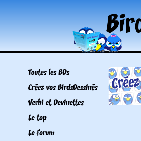
Toutes les BDs
Créez vos BirdsDessinés
Verbi et Devinettes
Le top
Le forum