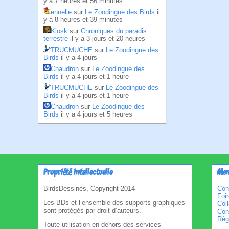
y a 7 heures et 56 minutes
ennelle
sur
Le Zoodingue des Birds
il
y a 8 heures et 39 minutes
Kiosk
sur
Chroniques du paradis
terrestre
il y a 3 jours et 20 heures
TRUCMUCHE
sur
Le Zoodingue des
Birds
il y a 4 jours
Chaudron
sur
Le Zoodingue des
Birds
il y a 4 jours et 1 heure
TRUCMUCHE
sur
Le Zoodingue des
Birds
il y a 4 jours et 1 heure
Chaudron
sur
Le Zoodingue des
Birds
il y a 4 jours et 5 heures
Propriété intellectuelle
Men
BirdsDessinés, Copyright 2014
Con
Foi
Les BDs et l’ensemble des supports graphiques
Col
sont protégés par droit d’auteurs.
Cond
Règl
Toute utilisation en dehors des services