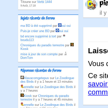
pi
Titoune sur
Verbi 1444
9 Août, 17:18
il 
Sujets récents du Forum
ma BD à été supprimé
par
oui oui
Puis-je créer une BD
par
oui oui
bd encore supprimé à tort
par
boudu113
Chroniques du paradis terrestre
par
Laiss
Kiosk
mise à jour de son compte
par
DomTom
Vous 
Réponses récentes du Forum
Ce sit
Alavacomgetepus
sur
Le Zoodingue
des Birds
il y a 1 heure et 13 minutes
savoir
ennelle
sur
Le Zoodingue des Birds
il
comme
y a 7 heures
Kiosk
sur
Chroniques du paradis
terrestre
il y a 7 heures et 45 minutes
ennelle
sur
Le Zoodingue des Birds
il