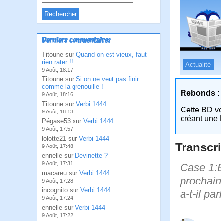
Derniers commentaires
Titoune sur
Quand on est vieux, faut
rien rater !!
Actualité
9 Août, 18:17
Titoune sur
Si on ne veut pas finir
comme la grenouille !
Rebonds :
9 Août, 18:16
Titoune sur
Verbi 1444
Cette BD v
9 Août, 18:13
créant une 
Pégase53 sur
Verbi 1444
9 Août, 17:57
lolotte21 sur
Verbi 1444
Transcri
9 Août, 17:48
ennelle sur
Devinette ?
9 Août, 17:31
Case 1:B
macareu sur
Verbi 1444
prochain
9 Août, 17:28
incognito sur
Verbi 1444
a-t-il pa
9 Août, 17:24
ennelle sur
Verbi 1444
9 Août, 17:22