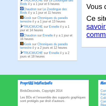
TRUCMUCHE
sur
Le Zoodingue des
Birds
il y a 1 jour et 6 heures
Vous 
Chaudron
sur
Le Zoodingue des
Birds
il y a 1 jour et 11 heures
Ce sit
Kiosk
sur
Chroniques du paradis
terrestre
il y a 1 jour et 13 heures
savoir
TRUCMUCHE
sur
Ennelle
il y a 1
jour et 14 heures
comme
Chaudron
sur
Ennelle
il y a 1 jour et
16 heures
Kiosk
sur
Chroniques du paradis
terrestre
il y a 2 jours et 12 heures
TRUCMUCHE
sur
Ennelle
il y a 2
jours et 18 heures
Propriété intellectuelle
Men
BirdsDessinés, Copyright 2014
Con
Foi
Les BDs et l’ensemble des supports graphiques
Col
sont protégés par droit d’auteurs.
Cond
Règl