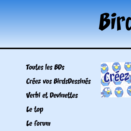
Toutes les BDs
Créez vos BirdsDessinés
Verbi et Devinettes
Le top
Le forum