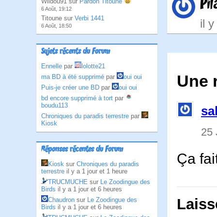
Pi
Wildou91 sur
Pardon Titoune
6 Août, 19:12
Titoune sur
Verbi 1441
il 
6 Août, 18:50
Sujets récents du Forum
Ennelle
par
lolotte21
Une 
ma BD à été supprimé
par
oui oui
Puis-je créer une BD
par
oui oui
bd encore supprimé à tort
par
boudu113
sa
Chroniques du paradis terrestre
par
Kiosk
25 
Réponses récentes du Forum
Ça fai
Kiosk
sur
Chroniques du paradis
terrestre
il y a 1 jour et 1 heure
TRUCMUCHE
sur
Le Zoodingue des
Birds
il y a 1 jour et 6 heures
Laiss
Chaudron
sur
Le Zoodingue des
Birds
il y a 1 jour et 6 heures