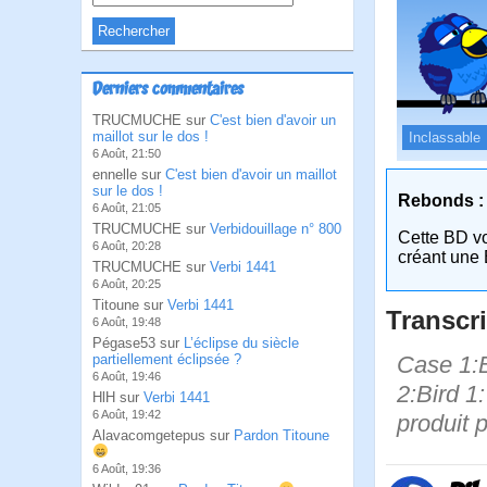
Derniers commentaires
TRUCMUCHE sur
C'est bien d'avoir un
maillot sur le dos !
Inclassable
6 Août, 21:50
ennelle sur
C'est bien d'avoir un maillot
sur le dos !
Rebonds :
6 Août, 21:05
TRUCMUCHE sur
Verbidouillage n° 800
Cette BD v
6 Août, 20:28
créant une 
TRUCMUCHE sur
Verbi 1441
6 Août, 20:25
Titoune sur
Verbi 1441
Transcri
6 Août, 19:48
Pégase53 sur
L’éclipse du siècle
Case 1:B
partiellement éclipsée ?
6 Août, 19:46
2:Bird 1
HlH sur
Verbi 1441
6 Août, 19:42
produit 
Alavacomgetepus sur
Pardon Titoune
6 Août, 19:36