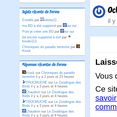
Oc
Sujets récents du Forum
il 
Ennelle
par
lolotte21
ma BD à été supprimé
par
oui oui
Puis-je créer une BD
par
oui oui
bd encore supprimé à tort
par
boudu113
Chroniques du paradis terrestre
par
Kiosk
Laiss
Réponses récentes du Forum
Kiosk
sur
Chroniques du paradis
Vous 
terrestre
il y a 2 jours et 23 heures
TRUCMUCHE
sur
Le Zoodingue des
Birds
il y a 3 jours et 4 heures
Ce sit
Chaudron
sur
Le Zoodingue des
savoir
Birds
il y a 3 jours et 4 heures
TRUCMUCHE
sur
Le Zoodingue des
comme
Birds
il y a 3 jours et 4 heures
Chaudron
sur
Le Zoodingue des
Birds
il y a 3 jours et 8 heures