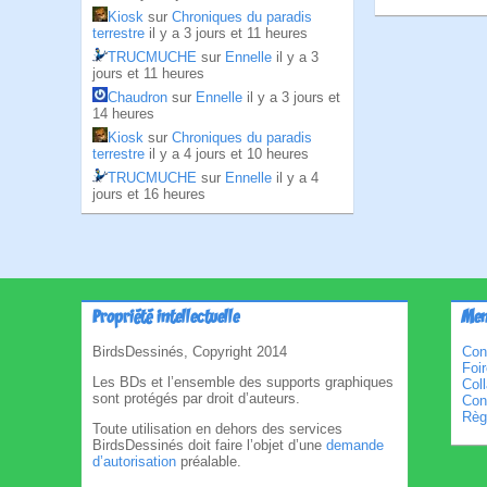
Kiosk
sur
Chroniques du paradis
terrestre
il y a 3 jours et 11 heures
TRUCMUCHE
sur
Ennelle
il y a 3
jours et 11 heures
Chaudron
sur
Ennelle
il y a 3 jours et
14 heures
Kiosk
sur
Chroniques du paradis
terrestre
il y a 4 jours et 10 heures
TRUCMUCHE
sur
Ennelle
il y a 4
jours et 16 heures
Propriété intellectuelle
Men
BirdsDessinés, Copyright 2014
Con
Foi
Les BDs et l’ensemble des supports graphiques
Col
sont protégés par droit d’auteurs.
Cond
Règl
Toute utilisation en dehors des services
BirdsDessinés doit faire l’objet d’une
demande
d’autorisation
préalable.