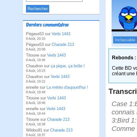
Derniers commentaires
Pégase53 sur
Verbi 1443
8 Août, 20:10
Inclassable
Pégase53 sur
Charade 213
8 Août, 20:08
Titoune sur
Verbi 1443
Rebonds :
8 Août, 19:36
Chaudron sur
ça pique, ça brûle !
Cette BD v
8 Août, 19:23
créant une 
Chaudron sur
Verbi 1443
8 Août, 19:22
ennelle sur
La météo d'aujourd'hui !
Transcri
8 Août, 18:48
Titoune sur
Verbi 1443
Case 1:B
8 Août, 18:46
ennelle sur
Verbi 1443
connais 
8 Août, 18:44
3:Bird 1
Titoune sur
Charade 213
8 Août, 18:38
Comme cà
Wildou91 sur
Charade 213
8 Août, 18:37