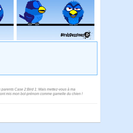
es parents Case 2:Bird 1: Mais mettez-vous à ma
ils ont mis mon bol-prénom comme gamelle du chien !