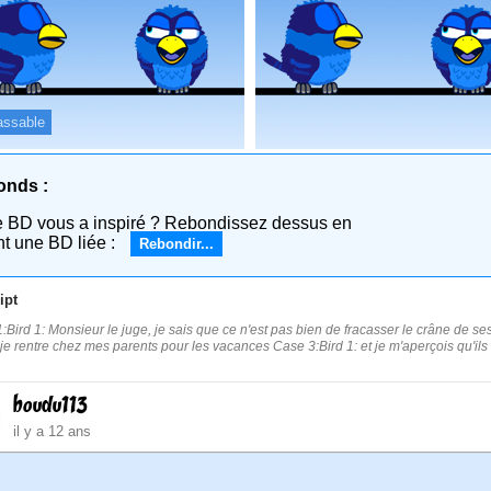
assable
onds :
e BD vous a inspiré ? Rebondissez dessus en
nt une BD liée :
Rebondir...
ipt
:Bird 1: Monsieur le juge, je sais que ce n'est pas bien de fracasser le crâne de s
 je rentre chez mes parents pour les vacances Case 3:Bird 1: et je m'aperçois qu'
boudu113
il y a 12 ans