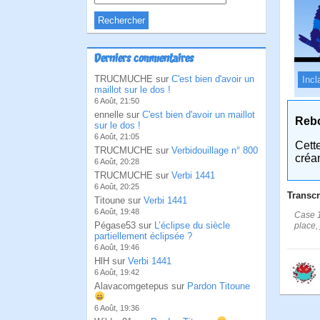
Derniers commentaires
TRUCMUCHE sur
C'est bien d'avoir un
Incl
maillot sur le dos !
6 Août, 21:50
ennelle sur
C'est bien d'avoir un maillot
Reb
sur le dos !
6 Août, 21:05
Cett
TRUCMUCHE sur
Verbidouillage n° 800
créa
6 Août, 20:28
TRUCMUCHE sur
Verbi 1441
6 Août, 20:25
Transcr
Titoune sur
Verbi 1441
6 Août, 19:48
Case 1
Pégase53 sur
L’éclipse du siècle
place,
partiellement éclipsée ?
6 Août, 19:46
HlH sur
Verbi 1441
6 Août, 19:42
Alavacomgetepus sur
Pardon Titoune
6 Août, 19:36