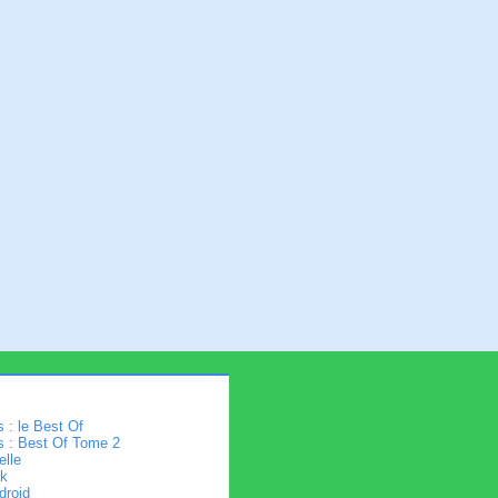
 : le Best Of
s : Best Of Tome 2
elle
k
droid