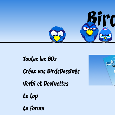
Toutes les BDs
Créez vos BirdsDessinés
Verbi et Devinettes
Le top
Le forum