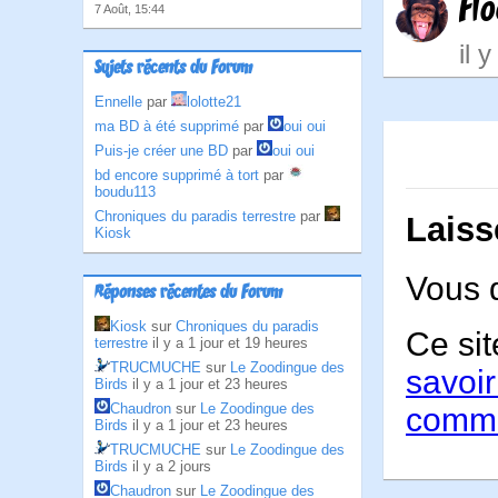
Fl
7 Août, 15:44
il 
Sujets récents du Forum
Ennelle
par
lolotte21
ma BD à été supprimé
par
oui oui
Puis-je créer une BD
par
oui oui
bd encore supprimé à tort
par
boudu113
Chroniques du paradis terrestre
par
Laiss
Kiosk
Vous 
Réponses récentes du Forum
Kiosk
sur
Chroniques du paradis
Ce sit
terrestre
il y a 1 jour et 19 heures
TRUCMUCHE
sur
Le Zoodingue des
savoir
Birds
il y a 1 jour et 23 heures
Chaudron
sur
Le Zoodingue des
comme
Birds
il y a 1 jour et 23 heures
TRUCMUCHE
sur
Le Zoodingue des
Birds
il y a 2 jours
Chaudron
sur
Le Zoodingue des