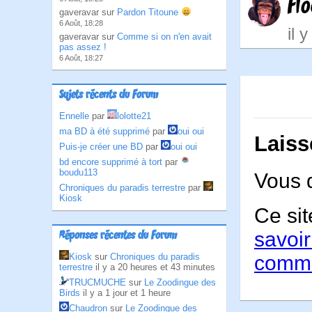
Fl
gaveravar sur
Pardon Titoune
6 Août, 18:28
il 
gaveravar sur
Comme si on n'en avait
pas assez !
6 Août, 18:27
Sujets récents du Forum
Ennelle
par
lolotte21
ma BD à été supprimé
par
oui oui
Laiss
Puis-je créer une BD
par
oui oui
bd encore supprimé à tort
par
boudu113
Vous 
Chroniques du paradis terrestre
par
Kiosk
Ce sit
savoir
Réponses récentes du Forum
Kiosk
sur
Chroniques du paradis
comme
terrestre
il y a 20 heures et 43 minutes
TRUCMUCHE
sur
Le Zoodingue des
Birds
il y a 1 jour et 1 heure
Chaudron
sur
Le Zoodingue des