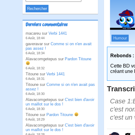
Derniers commentaires
macareu sur
Verbi 1441
Humour
6 Août, 18:44
gaveravar sur
Comme si on n'en avait
pas assez !
6 Août, 18:34
Rebonds :
Alavacomgetepus sur
Pardon Titoune
Cette BD v
6 Août, 18:32
créant une 
Titoune sur
Verbi 1441
6 Août, 18:31
Titoune sur
Comme si on n'en avait pas
Transcri
assez !
6 Août, 18:30
Case 1:B
Alavacomgetepus sur
C'est bien d'avoir
un maillot sur le dos !
c'est nor
6 Août, 18:30
Titoune sur
Pardon Titoune
c'est un 
6 Août, 18:29
Alavacomgetepus sur
C'est bien d'avoir
un maillot sur le dos !
6 Août, 18:28