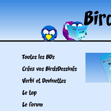
Toutes les BDs
Créez vos BirdsDessinés
Verbi et Devinettes
Le top
Le forum