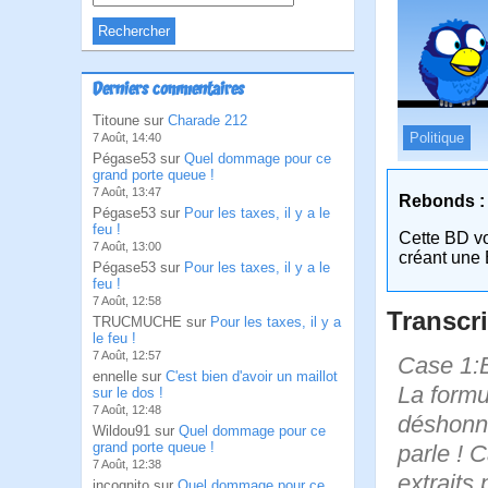
Derniers commentaires
Titoune sur
Charade 212
Politique
7 Août, 14:40
Pégase53 sur
Quel dommage pour ce
grand porte queue !
7 Août, 13:47
Rebonds :
Pégase53 sur
Pour les taxes, il y a le
feu !
Cette BD v
7 Août, 13:00
créant une 
Pégase53 sur
Pour les taxes, il y a le
feu !
7 Août, 12:58
Transcri
TRUCMUCHE sur
Pour les taxes, il y a
le feu !
7 Août, 12:57
Case 1:B
ennelle sur
C'est bien d'avoir un maillot
La formu
sur le dos !
7 Août, 12:48
déshonne
Wildou91 sur
Quel dommage pour ce
grand porte queue !
parle ! 
7 Août, 12:38
extraits 
incognito sur
Quel dommage pour ce