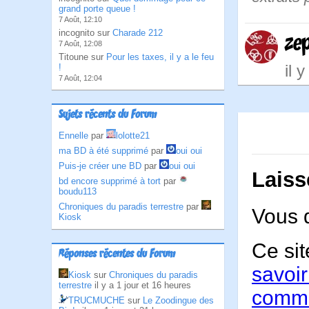
grand porte queue !
7 Août, 12:10
incognito sur
Charade 212
ze
7 Août, 12:08
Titoune sur
Pour les taxes, il y a le feu
il 
!
7 Août, 12:04
Sujets récents du Forum
Ennelle
par
lolotte21
ma BD à été supprimé
par
oui oui
Puis-je créer une BD
par
oui oui
Laiss
bd encore supprimé à tort
par
boudu113
Chroniques du paradis terrestre
par
Vous 
Kiosk
Ce sit
Réponses récentes du Forum
savoir
Kiosk
sur
Chroniques du paradis
terrestre
il y a 1 jour et 16 heures
comme
TRUCMUCHE
sur
Le Zoodingue des