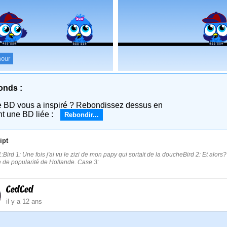
our
onds :
e BD vous a inspiré ? Rebondissez dessus en
nt une BD liée :
Rebondir...
ipt
:Bird 1: Une fois j'ai vu le zizi de mon papy qui sortait de la doucheBird 2: Et alor
 de popularité de Hollande. Case 3:
CedCed
il y a 12 ans