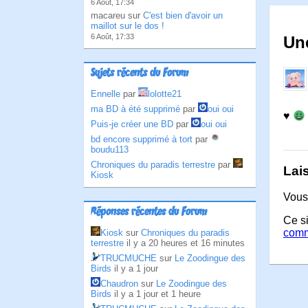
6 Août, 17:34
macareu sur
C'est bien d'avoir un
maillot sur le dos !
6 Août, 17:33
Un
Sujets récents du Forum
Ennelle
par
lolotte21
ma BD à été supprimé
par
oui oui
♥
Puis-je créer une BD
par
oui oui
bd encore supprimé à tort
par
boudu113
Chroniques du paradis terrestre
par
Lai
Kiosk
Vous
Réponses récentes du Forum
Ce si
comm
Kiosk
sur
Chroniques du paradis
terrestre
il y a 20 heures et 16 minutes
TRUCMUCHE
sur
Le Zoodingue des
Birds
il y a 1 jour
Chaudron
sur
Le Zoodingue des
Birds
il y a 1 jour et 1 heure