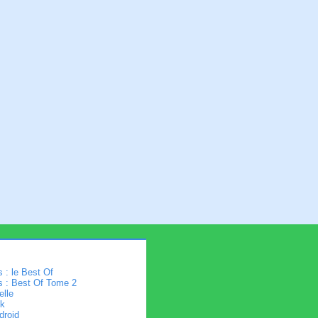
 : le Best Of
s : Best Of Tome 2
elle
k
droid