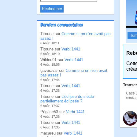
Derniers commentaires
Titoune sur
Comme si on n'en avait pas
Hum
assez !
6 Août, 18:11
Titoune sur
Verbi 1441
Reb
6 Août, 18:10
Wildou91 sur
Verbi 1441
Cett
6 Août, 18:06
créa
gaveravar sur
Comme si on n'en avait
pas assez !
6 Août, 17:44
Transcr
Titoune sur
Verbi 1441
6 Août, 17:38
Case 1
Titoune sur
L’éclipse du siècle
courbe
partiellement éclipsée ?
6 Août, 17:37
Pégase53 sur
Verbi 1441
6 Août, 17:36
Titoune sur
Verbi 1441
6 Août, 17:35
macareu sur
Verbi 1441