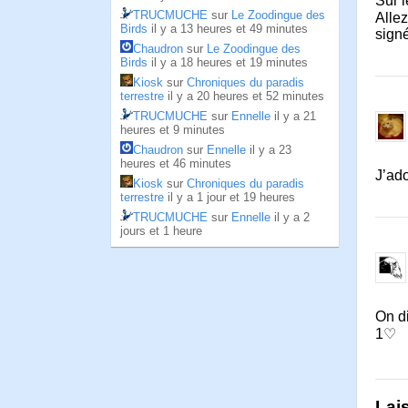
Sur l
TRUCMUCHE
sur
Le Zoodingue des
Alle
Birds
il y a 13 heures et 49 minutes
sign
Chaudron
sur
Le Zoodingue des
Birds
il y a 18 heures et 19 minutes
Kiosk
sur
Chroniques du paradis
terrestre
il y a 20 heures et 52 minutes
TRUCMUCHE
sur
Ennelle
il y a 21
heures et 9 minutes
Chaudron
sur
Ennelle
il y a 23
heures et 46 minutes
J’ad
Kiosk
sur
Chroniques du paradis
terrestre
il y a 1 jour et 19 heures
TRUCMUCHE
sur
Ennelle
il y a 2
jours et 1 heure
On di
1♡
Lai