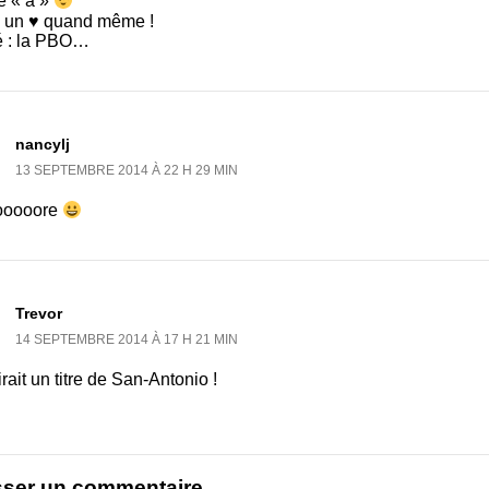
e « a »
z un ♥ quand même !
é : la PBO…
nancylj
13 SEPTEMBRE 2014 À 22 H 29 MIN
ooooore
Trevor
14 SEPTEMBRE 2014 À 17 H 21 MIN
rait un titre de San-Antonio !
sser un commentaire