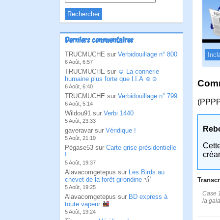
Derniers commentaires
TRUCMUCHE sur
Verbidouillage n° 800
Incl
6 Août, 6:57
TRUCMUCHE sur
☺ La connerie
humaine plus forte que l.I.A ☺☺
Comm
6 Août, 6:40
TRUCMUCHE sur
Verbidouillage n° 799
(PPPP
6 Août, 5:14
Wildou91 sur
Verbi 1440
5 Août, 23:33
Reb
gaveravar sur
Véridique !
5 Août, 21:19
Cett
Pégase53 sur
Carte grise présidentielle
créa
!
5 Août, 19:37
Alavacomgetepus sur
Les Birds au
chevet de la forêt girondine
Transcr
5 Août, 19:25
Case 1
Alavacomgetepus sur
BD express à
la gal
toute vapeur
5 Août, 19:24