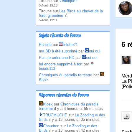
Titoune sur
Véridique !
5 Août, 19:13
Titoune sur
Les Birds au chevet de la
forêt girondine
5 Août, 19:11
Sujets récents du Forum
6 
Ennelle
par
lolotte21
ma BD à été supprimé
par
oui oui
Puis-je créer une BD
par
oui oui
bd encore supprimé à tort
par
boudu113
Chroniques du paradis terrestre
par
Merd
Kiosk
La P
(Pol
Réponses récentes du Forum
Kiosk
sur
Chroniques du paradis
terrestre
il y a 8 heures et 55 minutes
TRUCMUCHE
sur
Le Zoodingue des
Birds
il y a 13 heures et 35 minutes
Chaudron
sur
Le Zoodingue des
Birds
il y a 13 heures et 42 minutes