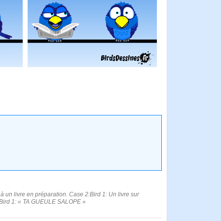
à un livre en préparation. Case 2:Bird 1: Un livre sur
se 3:Bird 1: « TA GUEULE SALOPE »