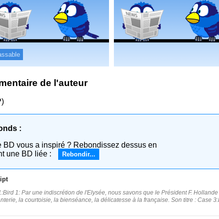
assable
entaire de l'auteur
)
onds :
e BD vous a inspiré ? Rebondissez dessus en
nt une BD liée :
Rebondir...
ipt
:Bird 1: Par une indiscrétion de l'Elysée, nous savons que le Président F. Hollande 
anterie, la courtoisie, la bienséance, la délicatesse à la française. Son titre : Ca