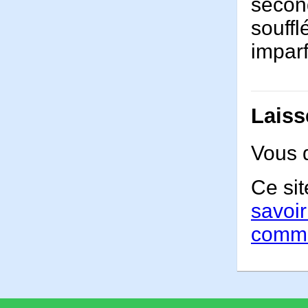
second
souff
imparf
Laiss
Vous 
Ce sit
savoir
comme