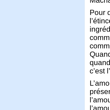
Macha
Pour q
l’étin
ingréd
comme 
comme 
Quand 
quand 
c’est 
L’amou
prése
l’amou
l’amou