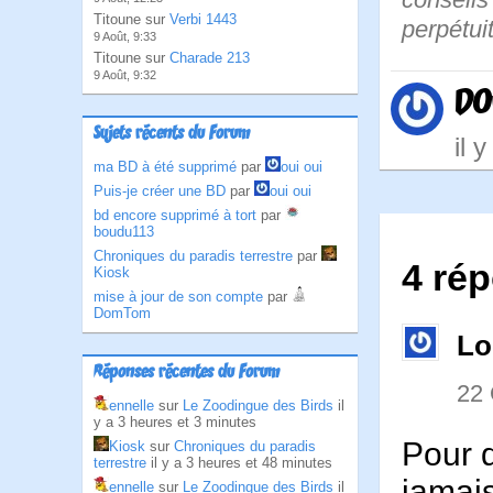
Titoune sur
Verbi 1443
perpétuit
9 Août, 9:33
Titoune sur
Charade 213
9 Août, 9:32
DO
Sujets récents du Forum
il 
ma BD à été supprimé
par
oui oui
Puis-je créer une BD
par
oui oui
bd encore supprimé à tort
par
boudu113
Chroniques du paradis terrestre
par
4 rép
Kiosk
mise à jour de son compte
par
DomTom
Lo
Réponses récentes du Forum
22
ennelle
sur
Le Zoodingue des Birds
il
y a 3 heures et 3 minutes
Pour q
Kiosk
sur
Chroniques du paradis
terrestre
il y a 3 heures et 48 minutes
jamais
ennelle
sur
Le Zoodingue des Birds
il