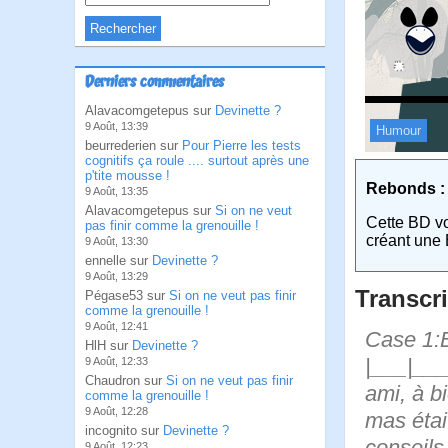
Derniers commentaires
Alavacomgetepus sur
Devinette ?
9 Août, 13:39
Humour
beurrederien sur
Pour Pierre les tests
cognitifs ça roule .... surtout après une
p'tite mousse !
Rebonds :
9 Août, 13:35
Alavacomgetepus sur
Si on ne veut
Cette BD v
pas finir comme la grenouille !
créant une 
9 Août, 13:30
ennelle sur
Devinette ?
9 Août, 13:29
Transcri
Pégase53 sur
Si on ne veut pas finir
comme la grenouille !
9 Août, 12:41
Case 1:B
HlH sur
Devinette ?
|___|___
9 Août, 12:33
Chaudron sur
Si on ne veut pas finir
ami, à b
comme la grenouille !
9 Août, 12:28
mas étai
incognito sur
Devinette ?
conseils
9 Août, 12:23