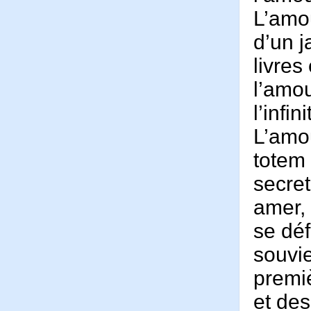
L’amou
d’un j
livres
l’amou
l’infini
L’amo
totem 
secret
amer, 
se déf
souvi
premi
et des