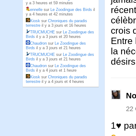
y a 3 heures et 59 minutes
récent
ennelle
sur
Le Zoodingue des Birds
il
y a 4 heures et 42 minutes
célèbr
Kiosk
sur
Chroniques du paradis
terrestre
il y a 3 jours et 16 heures
crois 
TRUCMUCHE
sur
Le Zoodingue des
Birds
il y a 3 jours et 20 heures
Entre 
Chaudron
sur
Le Zoodingue des
Birds
il y a 3 jours et 21 heures
la néc
TRUCMUCHE
sur
Le Zoodingue des
désirs
Birds
il y a 3 jours et 21 heures
Chaudron
sur
Le Zoodingue des
Birds
il y a 4 jours et 1 heure
Kiosk
sur
Chroniques du paradis
terrestre
il y a 4 jours et 4 heures
No
22
1♥ pa