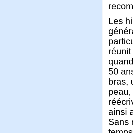
reco
Les hi
généra
partic
réunit
quand
50 an
bras, 
peau, 
réécri
ainsi 
Sans r
temps,