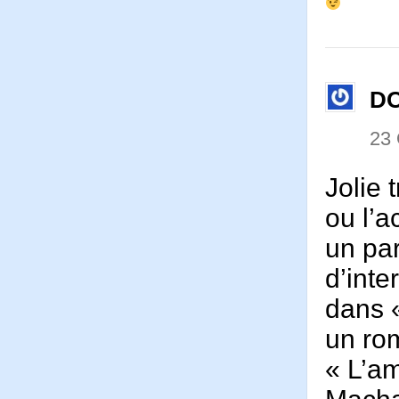
D
23
Jolie 
ou l’
un pa
d’inte
dans 
un rom
« L’am