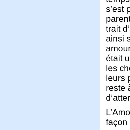
s’est 
parent
trait 
ainsi 
amours
était 
les ch
leurs 
reste 
d’atte
L’Amou
façon