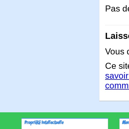
Pas de
Laiss
Vous 
Ce sit
savoir
comme
Propriété intellectuelle
Men