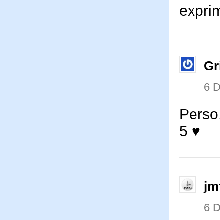
exprim
Gr
6 
Perso,
5 ♥
jm
6 