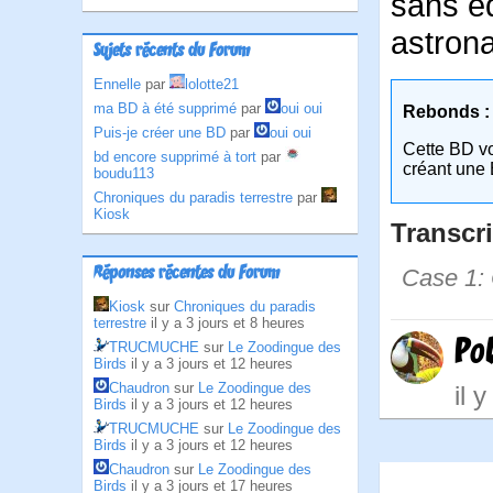
sans éq
astrona
Sujets récents du Forum
Ennelle
par
lolotte21
ma BD à été supprimé
par
oui oui
Rebonds :
Puis-je créer une BD
par
oui oui
Cette BD v
bd encore supprimé à tort
par
créant une 
boudu113
Chroniques du paradis terrestre
par
Kiosk
Transcri
Réponses récentes du Forum
Case 1: 
Kiosk
sur
Chroniques du paradis
terrestre
il y a 3 jours et 8 heures
Po
TRUCMUCHE
sur
Le Zoodingue des
Birds
il y a 3 jours et 12 heures
Chaudron
sur
Le Zoodingue des
il 
Birds
il y a 3 jours et 12 heures
TRUCMUCHE
sur
Le Zoodingue des
Birds
il y a 3 jours et 12 heures
Chaudron
sur
Le Zoodingue des
Birds
il y a 3 jours et 17 heures