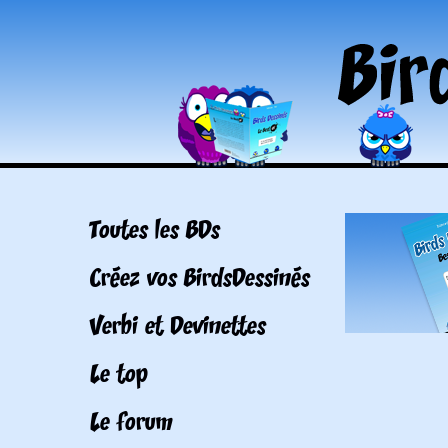
Toutes les BDs
Créez vos BirdsDessinés
Verbi et Devinettes
Le top
Le forum