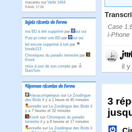
macareu sur
Verbi 1444
9 Août, 17:28
Transcri
Sujets récents du Forum
Case 1:B
ma BD à été supprimé
par
oui oui
i-Phone 
Puis-je créer une BD
par
oui oui
bd encore supprimé à tort
par
boudu113
jm
Chroniques du paradis terrestre
par
Kiosk
il 
mise à jour de son compte
par
DomTom
Réponses récentes du Forum
Alavacomgetepus
sur
Le Zoodingue
3 rép
des Birds
il y a 1 heure et 45 minutes
ennelle
sur
Le Zoodingue des Birds
il
jusqu
y a 7 heures et 32 minutes
Kiosk
sur
Chroniques du paradis
terrestre
il y a 8 heures et 17 minutes
ennelle
sur
Le Zoodingue des Birds
il
Ci