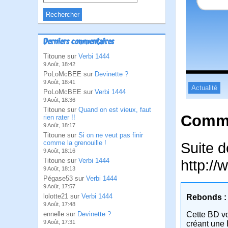
Derniers commentaires
Titoune sur
Verbi 1444
9 Août, 18:42
PoLoMcBEE sur
Devinette ?
9 Août, 18:41
Actualité
PoLoMcBEE sur
Verbi 1444
9 Août, 18:36
Titoune sur
Quand on est vieux, faut
Comme
rien rater !!
9 Août, 18:17
Titoune sur
Si on ne veut pas finir
comme la grenouille !
Suite d
9 Août, 18:16
Titoune sur
Verbi 1444
http://
9 Août, 18:13
Pégase53 sur
Verbi 1444
9 Août, 17:57
lolotte21 sur
Verbi 1444
Rebonds :
9 Août, 17:48
ennelle sur
Devinette ?
Cette BD v
9 Août, 17:31
créant une 