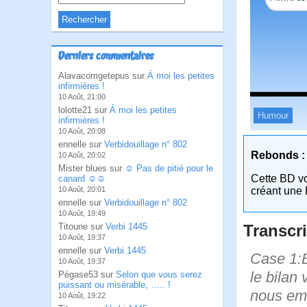
Derniers commentaires
Alavacomgetepus sur
Á moi les petites
infirmières !
10 Août, 21:00
lolotte21 sur
Á moi les petites
Humour
infirmières !
10 Août, 20:08
ennelle sur
Verbidouillage n° 802
Rebonds :
10 Août, 20:02
Mister blues sur
☺ Pas de pitié pour le
Cette BD v
canard ☺☺
créant une 
10 Août, 20:01
ennelle sur
Verbidouillage n° 802
10 Août, 19:49
Transcri
Titoune sur
Verbi 1445
10 Août, 19:37
ennelle sur
Verbi 1445
Case 1:B
10 Août, 19:37
le bilan 
Pégase53 sur
Selon que vous serez
puissant ou misérable, ….. !
nous emm
10 Août, 19:22