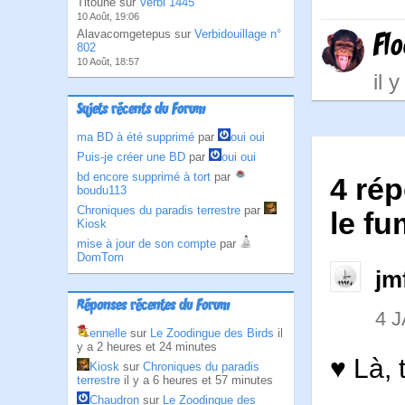
Titoune sur
Verbi 1445
10 Août, 19:06
Alavacomgetepus sur
Verbidouillage n°
Fl
802
10 Août, 18:57
il 
Sujets récents du Forum
ma BD à été supprimé
par
oui oui
Puis-je créer une BD
par
oui oui
bd encore supprimé à tort
par
4 ré
boudu113
Chroniques du paradis terrestre
par
le f
Kiosk
mise à jour de son compte
par
DomTom
jm
Réponses récentes du Forum
4 
ennelle
sur
Le Zoodingue des Birds
il
y a 2 heures et 24 minutes
♥ Là, 
Kiosk
sur
Chroniques du paradis
terrestre
il y a 6 heures et 57 minutes
Chaudron
sur
Le Zoodingue des