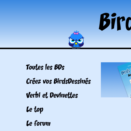
Toutes les BDs
Créez vos BirdsDessinés
Verbi et Devinettes
Le top
Le forum