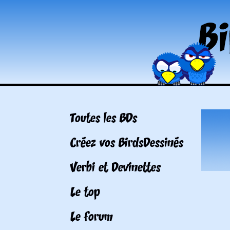
Toutes les BDs
Créez vos BirdsDessinés
Verbi et Devinettes
Le top
Le forum