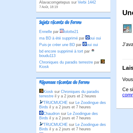
Alavacomgetepus sur
Verbi 1442
7 Août, 18:19
Une
Sujets récents du Forum
Ennelle
par
lolotte21
ma BD à été supprimé
par
oui oui
J’ava
Puis-je créer une BD
par
oui oui
bd encore supprimé à tort
par
boudu113
Chroniques du paradis terrestre
par
Kiosk
Lai
Vous
Réponses récentes du Forum
Ce si
Kiosk
sur
Chroniques du paradis
comm
terrestre
il y a 2 jours et 2 heures
TRUCMUCHE
sur
Le Zoodingue des
Birds
il y a 2 jours et 7 heures
Chaudron
sur
Le Zoodingue des
Birds
il y a 2 jours et 7 heures
TRUCMUCHE
sur
Le Zoodingue des
Birds
il y a 2 jours et 7 heures