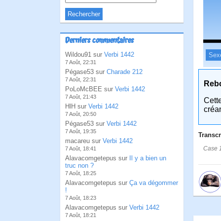
Derniers commentaires
Wildou91 sur
Verbi 1442
Sex
7 Août, 22:31
Pégase53 sur
Charade 212
7 Août, 22:31
Reb
PoLoMcBEE sur
Verbi 1442
7 Août, 21:43
Cett
HlH sur
Verbi 1442
créa
7 Août, 20:50
Pégase53 sur
Verbi 1442
7 Août, 19:35
Transcr
macareu sur
Verbi 1442
Case 1
7 Août, 18:41
Alavacomgetepus sur
Il y a bien un
truc non ?
7 Août, 18:25
Alavacomgetepus sur
Ça va dégommer
!
7 Août, 18:23
Alavacomgetepus sur
Verbi 1442
7 Août, 18:21