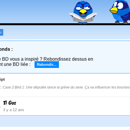
e
onds :
e BD vous a inspiré ? Rebondissez dessus en
nt une BD liée :
Rebondir...
ipt
: Case 2:Bird 1: Une députée lance la grève du sexe. Ça va influencer les bourses .
Ti Gus
il y a 12 ans