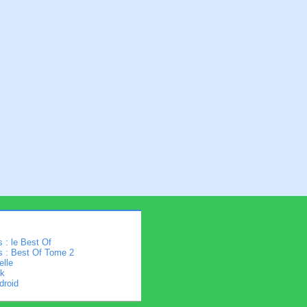
 : le Best Of
s : Best Of Tome 2
elle
k
droid