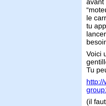
avant 
“moteu
le car
tu app
lancer
besoin
Voici 
gentil
Tu peu
http:
group
(il fa