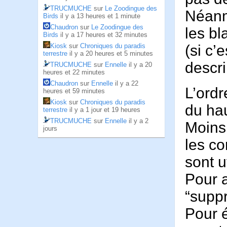
TRUCMUCHE
sur
Le Zoodingue des
Néanm
Birds
il y a 13 heures et 1 minute
Chaudron
sur
Le Zoodingue des
les b
Birds
il y a 17 heures et 32 minutes
(si c’
Kiosk
sur
Chroniques du paradis
terrestre
il y a 20 heures et 5 minutes
descri
TRUCMUCHE
sur
Ennelle
il y a 20
heures et 22 minutes
Chaudron
sur
Ennelle
il y a 22
L’ordr
heures et 59 minutes
Kiosk
sur
Chroniques du paradis
du hau
terrestre
il y a 1 jour et 19 heures
TRUCMUCHE
sur
Ennelle
il y a 2
Moins 
jours
les co
sont u
Pour a
“supp
Pour é