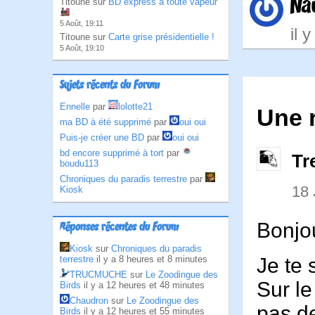
Na
Titoune sur
BD express à toute vapeur
5 Août, 19:11
il 
Titoune sur
Carte grise présidentielle !
5 Août, 19:10
Sujets récents du Forum
Ennelle
par
lolotte21
Une r
ma BD à été supprimé
par
oui oui
Puis-je créer une BD
par
oui oui
bd encore supprimé à tort
par
Tr
boudu113
Chroniques du paradis terrestre
par
18
Kiosk
Bonjo
Réponses récentes du Forum
Kiosk
sur
Chroniques du paradis
Je te 
terrestre
il y a 8 heures et 8 minutes
TRUCMUCHE
sur
Le Zoodingue des
Sur le
Birds
il y a 12 heures et 48 minutes
Chaudron
sur
Le Zoodingue des
pas d
Birds
il y a 12 heures et 55 minutes