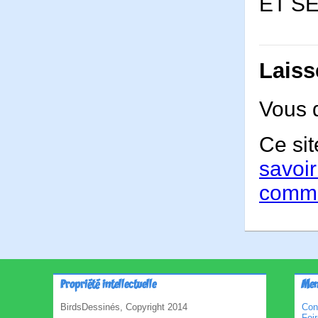
ET S
Laiss
Vous 
Ce sit
savoir
comme
Propriété intellectuelle
Men
BirdsDessinés, Copyright 2014
Con
Foi