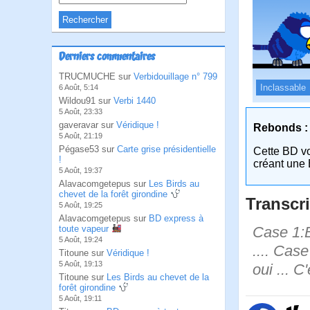
Derniers commentaires
TRUCMUCHE sur
Verbidouillage n° 799
Inclassable
6 Août, 5:14
Wildou91 sur
Verbi 1440
5 Août, 23:33
gaveravar sur
Véridique !
Rebonds :
5 Août, 21:19
Pégase53 sur
Carte grise présidentielle
Cette BD v
!
créant une 
5 Août, 19:37
Alavacomgetepus sur
Les Birds au
chevet de la forêt girondine
Transcri
5 Août, 19:25
Alavacomgetepus sur
BD express à
Case 1:B
toute vapeur
5 Août, 19:24
.... Cas
Titoune sur
Véridique !
5 Août, 19:13
oui ... C
Titoune sur
Les Birds au chevet de la
forêt girondine
5 Août, 19:11