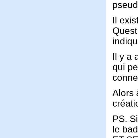
pseud
Il exi
Questi
indiqu
Il y a
qui pe
connec
Alors
créati
PS. Si
le bad