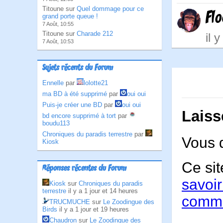
Titoune sur
Quel dommage pour ce
Fl
grand porte queue !
7 Août, 10:55
Titoune sur
Charade 212
il 
7 Août, 10:53
Sujets récents du Forum
Ennelle
par
lolotte21
ma BD à été supprimé
par
oui oui
Puis-je créer une BD
par
oui oui
Laiss
bd encore supprimé à tort
par
boudu113
Chroniques du paradis terrestre
par
Vous 
Kiosk
Ce sit
Réponses récentes du Forum
savoir
Kiosk
sur
Chroniques du paradis
terrestre
il y a 1 jour et 14 heures
comme
TRUCMUCHE
sur
Le Zoodingue des
Birds
il y a 1 jour et 19 heures
Chaudron
sur
Le Zoodingue des