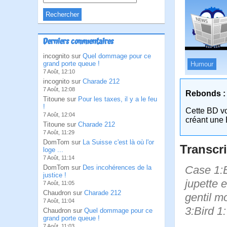
Derniers commentaires
incognito sur
Quel dommage pour ce
grand porte queue !
Humour
7 Août, 12:10
incognito sur
Charade 212
7 Août, 12:08
Rebonds :
Titoune sur
Pour les taxes, il y a le feu
!
Cette BD v
7 Août, 12:04
créant une 
Titoune sur
Charade 212
7 Août, 11:29
DomTom sur
La Suisse c'est là où l'or
Transcri
loge ...
7 Août, 11:14
Case 1:B
DomTom sur
Des incohérences de la
justice !
jupette 
7 Août, 11:05
Chaudron sur
Charade 212
gentil m
7 Août, 11:04
3:Bird 1
Chaudron sur
Quel dommage pour ce
grand porte queue !
7 Août, 11:03