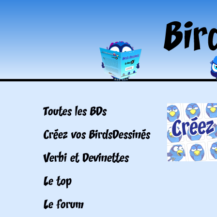
Toutes les BDs
Créez vos BirdsDessinés
Verbi et Devinettes
Le top
Le forum